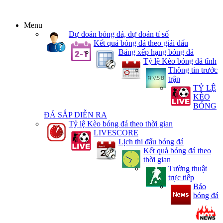
Menu
Dự đoán bóng đá, dự đoán tỉ số
Kết quả bóng đá theo giải đấu
Bảng xếp hạng bóng đá
Tỷ lệ Kèo bóng đá tĩnh
Thông tin trước
trận
TỶ LỆ
KÈO
BÓNG
ĐÁ SẮP DIỄN RA
Tỷ lệ Kèo bóng đá theo thời gian
LIVESCORE
Lịch thi đấu bóng đá
Kết quả bóng đá theo
thời gian
Tường thuật
trực tiếp
Báo
bóng đá