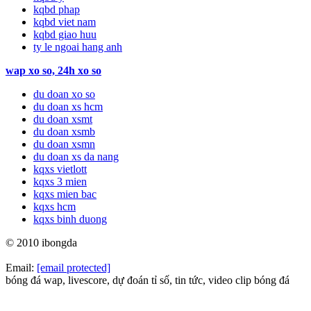
kqbd phap
kqbd viet nam
kqbd giao huu
ty le ngoai hang anh
wap xo so, 24h xo so
du doan xo so
du doan xs hcm
du doan xsmt
du doan xsmb
du doan xsmn
du doan xs da nang
kqxs vietlott
kqxs 3 mien
kqxs mien bac
kqxs hcm
kqxs binh duong
© 2010 ibongda
Email:
[email protected]
bóng đá wap, livescore, dự đoán tỉ số, tin tức, video clip bóng đá