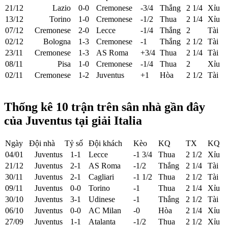
21/12
Lazio
0-0
Cremonese
-3/4
Thắng
2 1/4
Xỉu
13/12
Torino
1-0
Cremonese
-1/2
Thua
2 1/4
Xỉu
07/12
Cremonese
2-0
Lecce
-1/4
Thắng
2
Tài
02/12
Bologna
1-3
Cremonese
-1
Thắng
2 1/2
Tài
23/11
Cremonese
1-3
AS Roma
+3/4
Thua
2 1/4
Tài
08/11
Pisa
1-0
Cremonese
-1/4
Thua
2
Xỉu
02/11
Cremonese
1-2
Juventus
+1
Hòa
2 1/2
Tài
Thống kê 10 trận trên sân nhà gần đây
của Juventus tại giải Italia
Ngày
Đội nhà
Tỷ số
Đội khách
Kèo
KQ
TX
KQ
04/01
Juventus
1-1
Lecce
-1 3/4
Thua
2 1/2
Xỉu
21/12
Juventus
2-1
AS Roma
-1/2
Thắng
2 1/4
Tài
30/11
Juventus
2-1
Cagliari
-1 1/2
Thua
2 1/2
Tài
09/11
Juventus
0-0
Torino
-1
Thua
2 1/4
Xỉu
30/10
Juventus
3-1
Udinese
-1
Thắng
2 1/2
Tài
06/10
Juventus
0-0
AC Milan
-0
Hòa
2 1/4
Xỉu
27/09
Juventus
1-1
Atalanta
-1/2
Thua
2 1/2
Xỉu