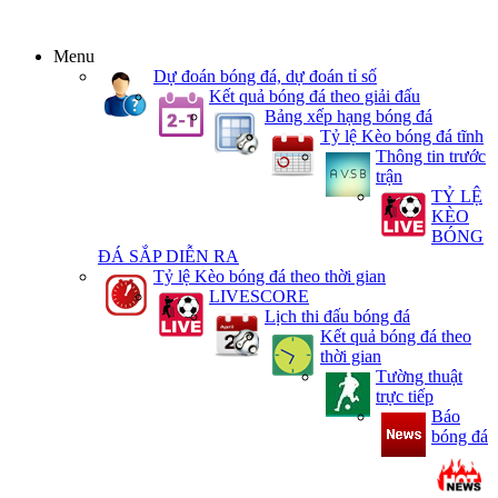
Menu
Dự đoán bóng đá, dự đoán tỉ số
Kết quả bóng đá theo giải đấu
Bảng xếp hạng bóng đá
Tỷ lệ Kèo bóng đá tĩnh
Thông tin trước
trận
TỶ LỆ
KÈO
BÓNG
ĐÁ SẮP DIỄN RA
Tỷ lệ Kèo bóng đá theo thời gian
LIVESCORE
Lịch thi đấu bóng đá
Kết quả bóng đá theo
thời gian
Tường thuật
trực tiếp
Báo
bóng đá