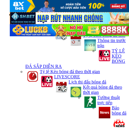
Menu
Dự đoán bóng đá, dự đoán tỉ số
Kết quả bóng đá theo giải đấu
Bảng xếp hạng bóng đá
Tỷ lệ Kèo bóng đá tĩnh
Thông tin trước
trận
TỶ LỆ
KÈO
BÓNG
ĐÁ SẮP DIỄN RA
Tỷ lệ Kèo bóng đá theo thời gian
LIVESCORE
Lịch thi đấu bóng đá
Kết quả bóng đá theo
thời gian
Tường thuật
trực tiếp
Báo
bóng đá