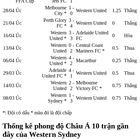
FFA Cup
Jets FC
1
Melbourne
1 -
28/04
Úc
Western United
1.25
Thắng
City
*
0
Perth Glory
3 -
21/04
Úc
Western United
0
Thắng
FC
*
4
Western
3 -
Adelaide United
16/04
Úc
0
Hòa
United
*
3
FC
Western
0 -
Central Coast
13/04
Úc
0.5
Thua
United
2
Mariners FC
*
Western
4 -
06/04
Úc
Macarthur
0.25
Thắng
United
*
2
Adelaide
4 -
29/03
Úc
Western United
0.5
Thua
United FC
*
1
Western
2 -
Melbourne
14/03
Úc
0.75
Thắng
United
2
Victory FC
*
Western
1 -
08/03
Úc
Western United
0.75
Thắng
Sydney
*
3
*
: Đội có dấu
*
màu đỏ là đội chấp
Thống kê phong độ Châu Á 10 trận gần
đây của Western Sydney