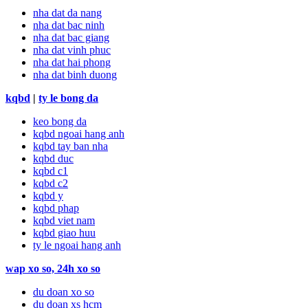
nha dat da nang
nha dat bac ninh
nha dat bac giang
nha dat vinh phuc
nha dat hai phong
nha dat binh duong
kqbd
|
ty le bong da
keo bong da
kqbd ngoai hang anh
kqbd tay ban nha
kqbd duc
kqbd c1
kqbd c2
kqbd y
kqbd phap
kqbd viet nam
kqbd giao huu
ty le ngoai hang anh
wap xo so, 24h xo so
du doan xo so
du doan xs hcm