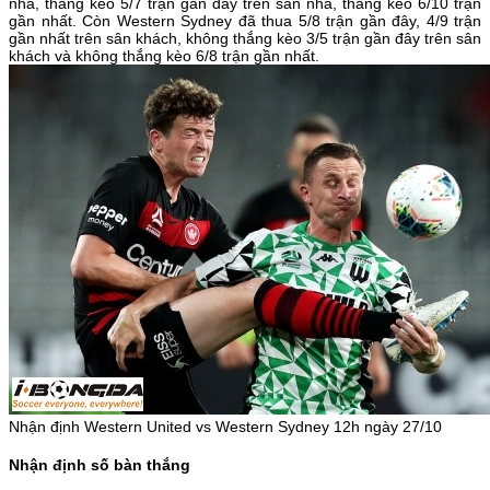
nhà, thắng kèo 5/7 trận gần đây trên sân nhà, thắng kèo 6/10 trận
gần nhất. Còn Western Sydney đã thua 5/8 trận gần đây, 4/9 trận
gần nhất trên sân khách, không thắng kèo 3/5 trận gần đây trên sân
khách và không thắng kèo 6/8 trận gần nhất.
Nhận định Western United vs Western Sydney 12h ngày 27/10
Nhận định số bàn thắng