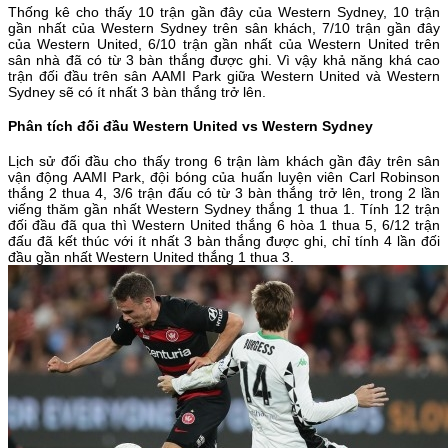
Thống kê cho thấy 10 trận gần đây của Western Sydney, 10 trận
gần nhất của Western Sydney trên sân khách, 7/10 trận gần đây
của Western United, 6/10 trận gần nhất của Western United trên
sân nhà đã có từ 3 bàn thắng được ghi. Vì vậy khả năng khá cao
trận đối đầu trên sân AAMI Park giữa Western United và Western
Sydney sẽ có ít nhất 3 bàn thắng trở lên.
Phân tích đối đầu Western United vs Western Sydney
Lịch sử đối đầu cho thấy trong 6 trận làm khách gần đây trên sân
vận động AAMI Park, đội bóng của huấn luyện viên Carl Robinson
thắng 2 thua 4, 3/6 trận đấu có từ 3 bàn thắng trở lên, trong 2 lần
viếng thăm gần nhất Western Sydney thắng 1 thua 1. Tính 12 trận
đối đầu đã qua thì Western United thắng 6 hòa 1 thua 5, 6/12 trận
đấu đã kết thúc với ít nhất 3 bàn thắng được ghi, chỉ tính 4 lần đối
đầu gần nhất Western United thắng 1 thua 3.