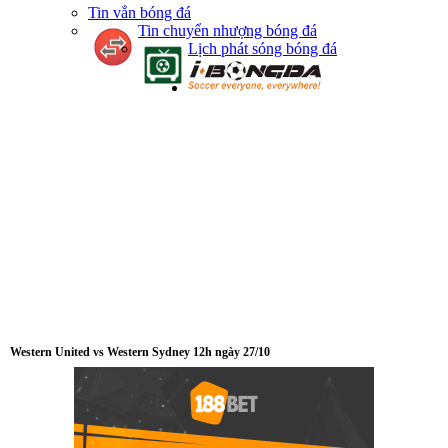
Tin vắn bóng đá
Tin chuyển nhượng bóng đá
Lịch phát sóng bóng đá
Western United vs Western Sydney 12h ngày 27/10