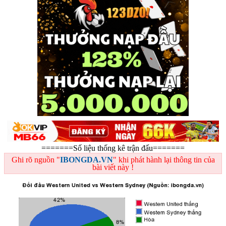
=======Số liệu thống kê trận đấu=======
Ghi rõ nguồn "
IBONGDA.VN
" khi phát hành lại thông tin của
bài viết này !