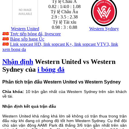
Tỷ lệ Châu Á
0.82 : 1/4:0 : 1.08
Tỷ lệ Châu Âu
2.9 : 3.5 : 2.38
Tỷ lệ Tài xỉu
0.98 : 3 : 0.88
Western United
Western Sydney
Trực tiếp bóng đá, livescore
Bảng xếp hạng Úc
Link sopcast HD, link sopcast K+, link sopcast VTV3, link
xem bong da
Nhận định
Western United vs Western
Sydney của
i bóng đá
Phân tích trận đấu Western United vs Western Sydney
Chìa khóa:
10 trận gần nhất của Western Sydney trên sân khách
về tài.
Nhận định kết quả trận đấu
Western United khả năng khá lớn sẽ không có trận thua trong trận
đấu này khi đang có phong độ tốt hơn Western Sydney. Cụ thể đội
chủ sân vận động AAMI Park đã thắng 3/6 trận gần nhất trên sân