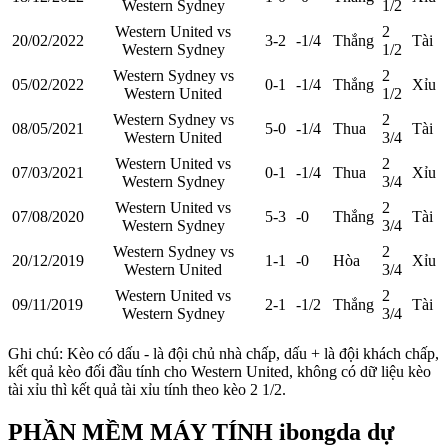
Western Sydney
1/2
Western United vs
2
20/02/2022
3-2
-1/4
Thắng
Tài
Western Sydney
1/2
Western Sydney vs
2
05/02/2022
0-1
-1/4
Thắng
Xỉu
Western United
1/2
Western Sydney vs
2
08/05/2021
5-0
-1/4
Thua
Tài
Western United
3/4
Western United vs
2
07/03/2021
0-1
-1/4
Thua
Xỉu
Western Sydney
3/4
Western United vs
2
07/08/2020
5-3
-0
Thắng
Tài
Western Sydney
3/4
Western Sydney vs
2
20/12/2019
1-1
-0
Hòa
Xỉu
Western United
3/4
Western United vs
2
09/11/2019
2-1
-1/2
Thắng
Tài
Western Sydney
3/4
Ghi chú
: Kèo có dấu
-
là đội chủ nhà chấp, dấu
+
là đội khách chấp,
kết quả kèo đối đầu tính cho Western United, không có dữ liệu kèo
tài xỉu thì kết quả tài xỉu tính theo kèo 2 1/2.
PHẦN MỀM MÁY TÍNH ibongda dự