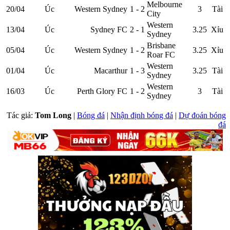
Melbourne
20/04
Úc
Western Sydney
1 - 2
3
Tài
City
Western
13/04
Úc
Sydney FC
2 - 1
3.25
Xỉu
Sydney
Brisbane
05/04
Úc
Western Sydney
1 - 2
3.25
Xỉu
Roar FC
Western
01/04
Úc
Macarthur
1 - 3
3.25
Tài
Sydney
Western
16/03
Úc
Perth Glory FC
1 - 2
3
Tài
Sydney
Tác giả:
Tom Long
|
Bóng đá
|
Nhận định bóng đá
|
Dự đoán bóng
đá