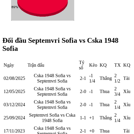
Đối đầu Septemvri Sofia vs Cska 1948
Sofia
Tỷ
Ngày
Trận đấu
Kèo
KQ
TX
KQ
số
Cska 1948 Sofia vs
-1
2
02/08/2025
2-1
Thắng
Tài
Septemvri Sofia
1/4
1/2
Cska 1948 Sofia vs
2
12/05/2025
2-0
-1
Thua
Xỉu
Septemvri Sofia
3/4
Cska 1948 Sofia vs
2
03/12/2024
2-0
-1
Thua
Xỉu
Septemvri Sofia
1/4
Septemvri Sofia vs Cska
2
25/09/2024
1-1
+1
Thắng
Xỉu
1948 Sofia
1/4
Cska 1948 Sofia vs
17/11/2023
2-1
+0
Thua
Tài
Septemvri Sofia