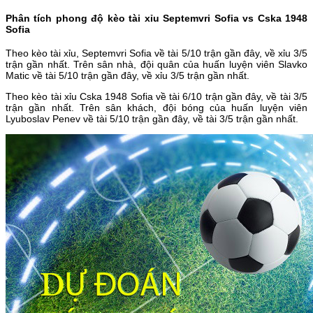
Phân tích phong độ kèo tài xỉu Septemvri Sofia vs Cska 1948
Sofia
Theo kèo tài xỉu, Septemvri Sofia về tài 5/10 trận gần đây, về xỉu 3/5
trận gần nhất. Trên sân nhà, đội quân của huấn luyện viên Slavko
Matic về tài 5/10 trận gần đây, về xỉu 3/5 trận gần nhất.
Theo kèo tài xỉu Cska 1948 Sofia về tài 6/10 trận gần đây, về tài 3/5
trận gần nhất. Trên sân khách, đội bóng của huấn luyện viên
Lyuboslav Penev về tài 5/10 trận gần đây, về tài 3/5 trận gần nhất.