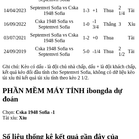
Septemvri Sofia vs Cska
2
14/04/2023
1-3
+1
Thua
Tài
1948 Sofia
1/4
Cska 1948 Sofia vs
-1
16/09/2022
1-0
Thắng
3
Xỉu
Septemvri Sofia
3/4
Septemvri Sofia vs Cska
03/07/2021
1-2
+0
Thua
Tài
1948 Sofia
Cska 1948 Sofia vs
2
24/09/2019
5-0
-1/4
Thua
Tài
Septemvri Sofia
1/2
Ghi chú
: Kèo có dấu
-
là đội chủ nhà chấp, dấu
+
là đội khách chấp,
kết quả kèo đối đầu tính cho Septemvri Sofia, không có dữ liệu kèo
tài xỉu thì kết quả tài xỉu tính theo kèo 2 1/2.
PHẦN MỀM MÁY TÍNH ibongda dự
đoán
Chọn:
Cska 1948 Sofia -1
Tài xỉu:
Xỉu
Số liệu thống kê kết quả gần đây của