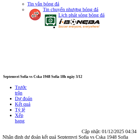
Tin vắn bóng đá
Tin chuyển nhượng bóng đá
Lịch phát sóng bóng đá
Septemvri Sofia vs Cska 1948 Sofia 18h ngày 3/12
Trước
trận
Dự đoán
Kết quả
Tỷ lệ
Xếp
hạng
Cập nhật:
01/12/2025 04:34
Nhận định dự đoán kết quả Septemvri Sofia vs Cska 1948 Sofia