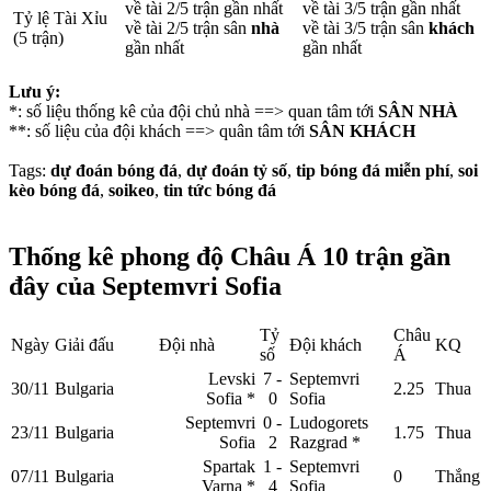
về tài 2/5 trận gần nhất
về tài 3/5 trận gần nhất
Tỷ lệ Tài Xỉu
về tài 2/5 trận sân
nhà
về tài 3/5 trận sân
khách
(5 trận)
gần nhất
gần nhất
Lưu ý:
*
: số liệu thống kê của đội chủ nhà ==> quan tâm tới
SÂN NHÀ
**
: số liệu của đội khách ==> quân tâm tới
SÂN KHÁCH
Tags:
dự đoán bóng đá
,
dự đoán tỷ số
,
tip bóng đá miễn phí
,
soi
kèo bóng đá
,
soikeo
,
tin tức bóng đá
Thống kê phong độ Châu Á 10 trận gần
đây của Septemvri Sofia
Tỷ
Châu
Ngày
Giải đấu
Đội nhà
Đội khách
KQ
số
Á
Levski
7 -
Septemvri
30/11
Bulgaria
2.25
Thua
Sofia
*
0
Sofia
Septemvri
0 -
Ludogorets
23/11
Bulgaria
1.75
Thua
Sofia
2
Razgrad
*
Spartak
1 -
Septemvri
07/11
Bulgaria
0
Thắng
Varna
*
4
Sofia