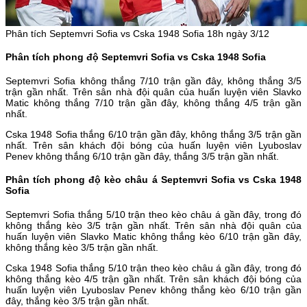
Phân tích Septemvri Sofia vs Cska 1948 Sofia 18h ngày 3/12
Phân tích phong độ Septemvri Sofia vs Cska 1948 Sofia
Septemvri Sofia không thắng 7/10 trận gần đây, không thắng 3/5
trận gần nhất. Trên sân nhà đội quân của huấn luyện viên Slavko
Matic không thắng 7/10 trận gần đây, không thắng 4/5 trận gần
nhất.
Cska 1948 Sofia thắng 6/10 trận gần đây, không thắng 3/5 trận gần
nhất. Trên sân khách đội bóng của huấn luyện viên Lyuboslav
Penev không thắng 6/10 trận gần đây, thắng 3/5 trận gần nhất.
Phân tích phong độ kèo châu á Septemvri Sofia vs Cska 1948
Sofia
Septemvri Sofia thắng 5/10 trận theo kèo châu á gần đây, trong đó
không thắng kèo 3/5 trận gần nhất. Trên sân nhà đội quân của
huấn luyện viên Slavko Matic không thắng kèo 6/10 trận gần đây,
không thắng kèo 3/5 trận gần nhất.
Cska 1948 Sofia thắng 5/10 trận theo kèo châu á gần đây, trong đó
không thắng kèo 4/5 trận gần nhất. Trên sân khách đội bóng của
huấn luyện viên Lyuboslav Penev không thắng kèo 6/10 trận gần
đây, thắng kèo 3/5 trận gần nhất.