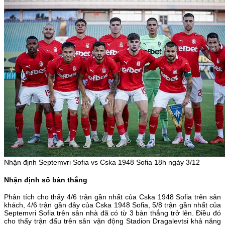
Nhận định Septemvri Sofia vs Cska 1948 Sofia 18h ngày 3/12
Nhận định số bàn thắng
Phân tích cho thấy 4/6 trận gần nhất của Cska 1948 Sofia trên sân
khách, 4/6 trận gần đây của Cska 1948 Sofia, 5/8 trận gần nhất của
Septemvri Sofia trên sân nhà đã có từ 3 bàn thắng trở lên. Điều đó
cho thấy trận đấu trên sân vận động Stadion Dragalevtsi khả năng