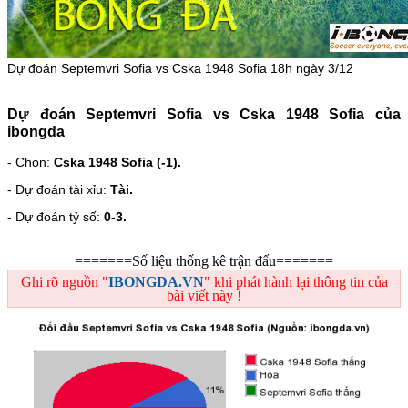
Dự đoán Septemvri Sofia vs Cska 1948 Sofia 18h ngày 3/12
Dự đoán Septemvri Sofia vs Cska 1948 Sofia của
ibongda
- Chọn:
Cska 1948 Sofia (-1).
- Dự đoán tài xỉu:
Tài.
- Dự đoán tỷ số:
0-3.
=======Số liệu thống kê trận đấu=======
Ghi rõ nguồn "
IBONGDA.VN
" khi phát hành lại thông tin của
bài viết này !