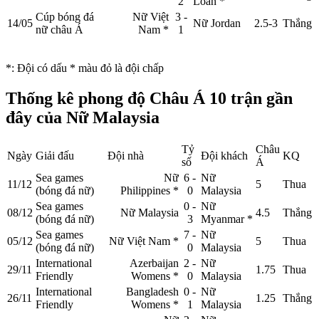
2
Loan
*
Cúp bóng đá
Nữ Việt
3 -
14/05
Nữ Jordan
2.5-3
Thắng
nữ châu Á
Nam
*
1
*
: Đội có dấu
*
màu đỏ là đội chấp
Thống kê phong độ Châu Á 10 trận gần
đây của Nữ Malaysia
Tỷ
Châu
Ngày
Giải đấu
Đội nhà
Đội khách
KQ
số
Á
Sea games
Nữ
6 -
Nữ
11/12
5
Thua
(bóng đá nữ)
Philippines
*
0
Malaysia
Sea games
0 -
Nữ
08/12
Nữ Malaysia
4.5
Thắng
(bóng đá nữ)
3
Myanmar
*
Sea games
7 -
Nữ
05/12
Nữ Việt Nam
*
5
Thua
(bóng đá nữ)
0
Malaysia
International
Azerbaijan
2 -
Nữ
29/11
1.75
Thua
Friendly
Womens
*
0
Malaysia
International
Bangladesh
0 -
Nữ
26/11
1.25
Thắng
Friendly
Womens
*
1
Malaysia