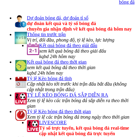
bóng đá
Dự đoán bóng đá, dự đoán tỉ số
dự đoán kết quả và tỷ số bóng đá
chuyên gia nhận định về kết quả bóng đá hôm nay
Thông tin trước trận
Vị trí, đối đầu, phong độ, tỷ lệ kèo, lực lượng
Kết quả bóng đá theo giải đấu
xem kết quả bóng đá theo giải đấu
kqbd 24h hôm nay
Kết quả bóng đá theo thời gian
xem kết quả bóng đá theo thời gian
kqbd 24h hôm nay
Tỷ lệ Kèo bóng đá tĩnh
Cập nhật kèo tới trước khi trận đấu bắt đầu (không
cập nhật trong trận đấu)
TỶ LỆ KÈO BÓNG ĐÁ SẮP DIỄN RA
Xem tỷ lệ kèo các trận bóng đá sắp diễn ra theo thời
gian
Tỷ lệ Kèo bóng đá theo thời gian
Xem tỷ lệ các trận bóng đá trong ngày theo thời gian
LIVESCORE
Tỷ số trực tuyến, kết quả bóng đá real-time
cập nhật kết quả bóng đá trực tuyến