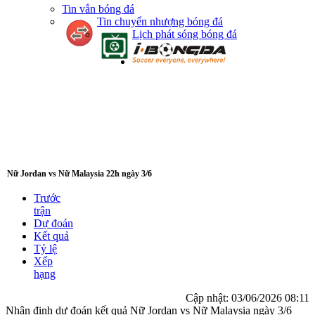
Tin vắn bóng đá
Tin chuyển nhượng bóng đá
Lịch phát sóng bóng đá
Nữ Jordan vs Nữ Malaysia 22h ngày 3/6
Trước
trận
Dự đoán
Kết quả
Tỷ lệ
Xếp
hạng
Cập nhật:
03/06/2026 08:11
Nhận định dự đoán kết quả Nữ Jordan vs Nữ Malaysia ngày 3/6