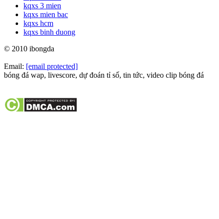
kqxs 3 mien
kqxs mien bac
kqxs hcm
kqxs binh duong
© 2010 ibongda
Email:
[email protected]
bóng đá wap, livescore, dự đoán tỉ số, tin tức, video clip bóng đá