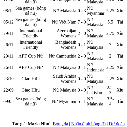
đá nữ)
Malaysia
Sea games (bóng
Nữ
08/12
Nữ Malaysia
0 - 3
5.25
Xỉu
đá nữ)
Myanmar
Sea games (bóng
Nữ
05/12
Nữ Việt Nam
7 - 0
5.5
Tài
đá nữ)
Malaysia
International
Azerbaijan
Nữ
29/11
2 - 0
2.75
Xỉu
Friendly
Womens
Malaysia
International
Bangladesh
Nữ
26/11
0 - 1
3
Xỉu
Friendly
Womens
Malaysia
Nữ
29/11
AFF Cup Nữ
Nữ Campuchia
2 - 0
2
Tài
Malaysia
Nữ
26/11
AFF Cup Nữ
Nữ Malaysia
0 - 1
2.25
Xỉu
Indonesia
Saudi Arabia
Nữ
23/10
Giao Hữu
0 - 0
2.25
Xỉu
Womens
Malaysia
Nữ
2.5-
22/09
Giao Hữu
Nữ Malaysia
0 - 0
Xỉu
Pakistan
3
Sea games (bóng
Nữ
3.5-
09/05
Nữ Myanmar
5 - 1
Tài
đá nữ)
Malaysia
4
Tác giả:
Maria Như
|
Bóng đá
|
Nhận định bóng đá
|
Dự đoán