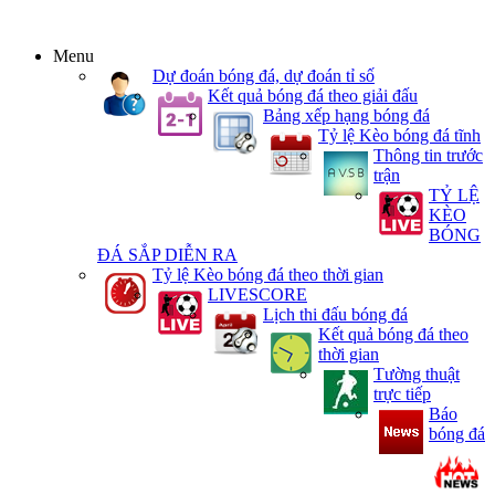
Menu
Dự đoán bóng đá, dự đoán tỉ số
Kết quả bóng đá theo giải đấu
Bảng xếp hạng bóng đá
Tỷ lệ Kèo bóng đá tĩnh
Thông tin trước
trận
TỶ LỆ
KÈO
BÓNG
ĐÁ SẮP DIỄN RA
Tỷ lệ Kèo bóng đá theo thời gian
LIVESCORE
Lịch thi đấu bóng đá
Kết quả bóng đá theo
thời gian
Tường thuật
trực tiếp
Báo
bóng đá