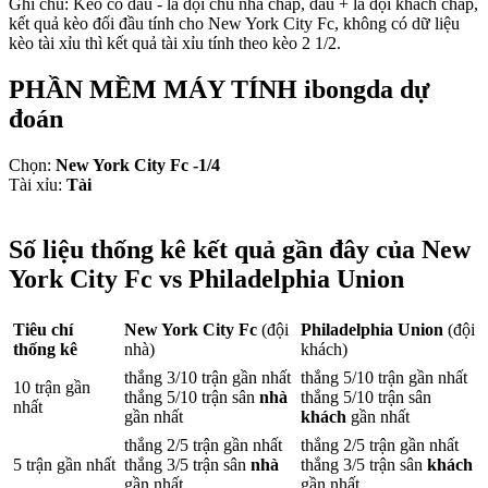
Ghi chú
: Kèo có dấu
-
là đội chủ nhà chấp, dấu
+
là đội khách chấp,
kết quả kèo đối đầu tính cho New York City Fc, không có dữ liệu
kèo tài xỉu thì kết quả tài xỉu tính theo kèo 2 1/2.
PHẦN MỀM MÁY TÍNH ibongda dự
đoán
Chọn:
New York City Fc -1/4
Tài xỉu:
Tài
Số liệu thống kê kết quả gần đây của New
York City Fc vs Philadelphia Union
Tiêu chí
New York City Fc
(đội
Philadelphia Union
(đội
thống kê
nhà)
khách)
thắng 3/10 trận gần nhất
thắng 5/10 trận gần nhất
10 trận gần
thắng 5/10 trận sân
nhà
thắng 5/10 trận sân
nhất
gần nhất
khách
gần nhất
thắng 2/5 trận gần nhất
thắng 2/5 trận gần nhất
5 trận gần nhất
thắng 3/5 trận sân
nhà
thắng 3/5 trận sân
khách
gần nhất
gần nhất