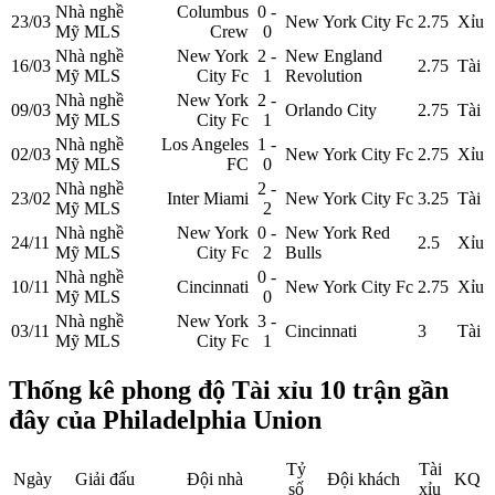
Nhà nghề
Columbus
0 -
23/03
New York City Fc
2.75
Xỉu
Mỹ MLS
Crew
0
Nhà nghề
New York
2 -
New England
16/03
2.75
Tài
Mỹ MLS
City Fc
1
Revolution
Nhà nghề
New York
2 -
09/03
Orlando City
2.75
Tài
Mỹ MLS
City Fc
1
Nhà nghề
Los Angeles
1 -
02/03
New York City Fc
2.75
Xỉu
Mỹ MLS
FC
0
Nhà nghề
2 -
23/02
Inter Miami
New York City Fc
3.25
Tài
Mỹ MLS
2
Nhà nghề
New York
0 -
New York Red
24/11
2.5
Xỉu
Mỹ MLS
City Fc
2
Bulls
Nhà nghề
0 -
10/11
Cincinnati
New York City Fc
2.75
Xỉu
Mỹ MLS
0
Nhà nghề
New York
3 -
03/11
Cincinnati
3
Tài
Mỹ MLS
City Fc
1
Thống kê phong độ Tài xỉu 10 trận gần
đây của Philadelphia Union
Tỷ
Tài
Ngày
Giải đấu
Đội nhà
Đội khách
KQ
số
xỉu