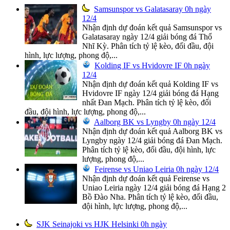
Samsunspor vs Galatasaray 0h ngày
12/4
Nhận định dự đoán kết quả Samsunspor vs
Galatasaray ngày 12/4 giải bóng đá Thổ
Nhĩ Kỳ. Phân tích tỷ lệ kèo, đối đầu, đội
hình, lực lượng, phong độ,...
Kolding IF vs Hvidovre IF 0h ngày
12/4
Nhận định dự đoán kết quả Kolding IF vs
Hvidovre IF ngày 12/4 giải bóng đá Hạng
nhất Đan Mạch. Phân tích tỷ lệ kèo, đối
đầu, đội hình, lực lượng, phong độ,...
Aalborg BK vs Lyngby 0h ngày 12/4
Nhận định dự đoán kết quả Aalborg BK vs
Lyngby ngày 12/4 giải bóng đá Đan Mạch.
Phân tích tỷ lệ kèo, đối đầu, đội hình, lực
lượng, phong độ,...
Feirense vs Uniao Leiria 0h ngày 12/4
Nhận định dự đoán kết quả Feirense vs
Uniao Leiria ngày 12/4 giải bóng đá Hạng 2
Bồ Đào Nha. Phân tích tỷ lệ kèo, đối đầu,
đội hình, lực lượng, phong độ,...
SJK Seinajoki vs HJK Helsinki 0h ngày