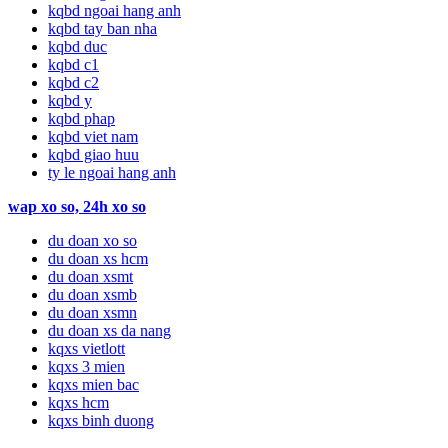
kqbd ngoai hang anh
kqbd tay ban nha
kqbd duc
kqbd c1
kqbd c2
kqbd y
kqbd phap
kqbd viet nam
kqbd giao huu
ty le ngoai hang anh
wap xo so, 24h xo so
du doan xo so
du doan xs hcm
du doan xsmt
du doan xsmb
du doan xsmn
du doan xs da nang
kqxs vietlott
kqxs 3 mien
kqxs mien bac
kqxs hcm
kqxs binh duong