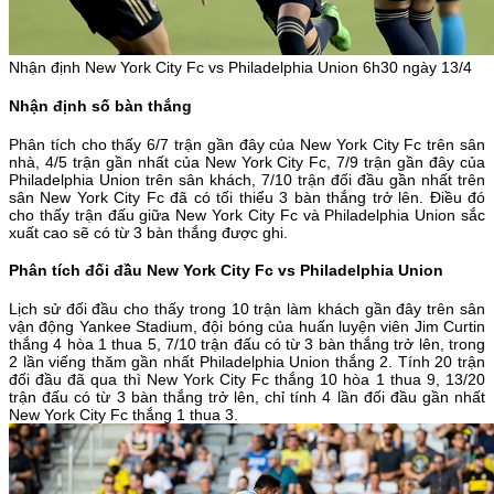
Nhận định New York City Fc vs Philadelphia Union 6h30 ngày 13/4
Nhận định số bàn thắng
Phân tích cho thấy 6/7 trận gần đây của New York City Fc trên sân
nhà, 4/5 trận gần nhất của New York City Fc, 7/9 trận gần đây của
Philadelphia Union trên sân khách, 7/10 trận đối đầu gần nhất trên
sân New York City Fc đã có tối thiểu 3 bàn thắng trở lên. Điều đó
cho thấy trận đấu giữa New York City Fc và Philadelphia Union sắc
xuất cao sẽ có từ 3 bàn thắng được ghi.
Phân tích đối đầu New York City Fc vs Philadelphia Union
Lịch sử đối đầu cho thấy trong 10 trận làm khách gần đây trên sân
vận động Yankee Stadium, đội bóng của huấn luyện viên Jim Curtin
thắng 4 hòa 1 thua 5, 7/10 trận đấu có từ 3 bàn thắng trở lên, trong
2 lần viếng thăm gần nhất Philadelphia Union thắng 2. Tính 20 trận
đối đầu đã qua thì New York City Fc thắng 10 hòa 1 thua 9, 13/20
trận đấu có từ 3 bàn thắng trở lên, chỉ tính 4 lần đối đầu gần nhất
New York City Fc thắng 1 thua 3.