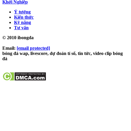
Khởi Nghiệp
Ý tưởng
Kiến thức
Kỹ năng
Tư vấn
© 2010 ibongda
Email:
[email protected]
bóng đá wap, livescore, dự đoán tỉ số, tin tức, video clip bóng
đá