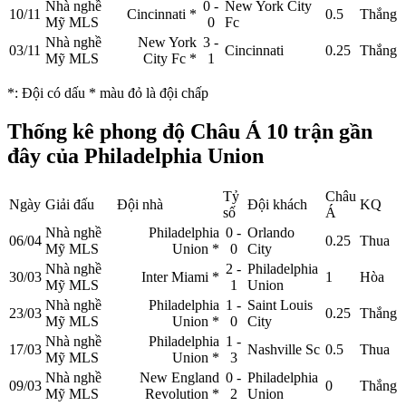
Nhà nghề
0 -
New York City
10/11
Cincinnati
*
0.5
Thắng
Mỹ MLS
0
Fc
Nhà nghề
New York
3 -
03/11
Cincinnati
0.25
Thắng
Mỹ MLS
City Fc
*
1
*
: Đội có dấu
*
màu đỏ là đội chấp
Thống kê phong độ Châu Á 10 trận gần
đây của Philadelphia Union
Tỷ
Châu
Ngày
Giải đấu
Đội nhà
Đội khách
KQ
số
Á
Nhà nghề
Philadelphia
0 -
Orlando
06/04
0.25
Thua
Mỹ MLS
Union
*
0
City
Nhà nghề
2 -
Philadelphia
30/03
Inter Miami
*
1
Hòa
Mỹ MLS
1
Union
Nhà nghề
Philadelphia
1 -
Saint Louis
23/03
0.25
Thắng
Mỹ MLS
Union
*
0
City
Nhà nghề
Philadelphia
1 -
17/03
Nashville Sc
0.5
Thua
Mỹ MLS
Union
*
3
Nhà nghề
New England
0 -
Philadelphia
09/03
0
Thắng
Mỹ MLS
Revolution
*
2
Union