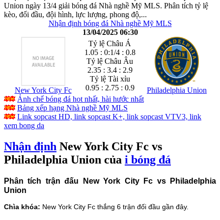
Union ngày 13/4 giải bóng đá Nhà nghề Mỹ MLS. Phân tích tỷ lệ
kèo, đối đầu, đội hình, lực lượng, phong độ,...
Nhận định bóng đá Nhà nghề Mỹ MLS
13/04/2025 06:30
Tỷ lệ Châu Á
1.05 : 0:1/4 : 0.8
Tỷ lệ Châu Âu
2.35 : 3.4 : 2.9
Tỷ lệ Tài xỉu
0.95 : 2.75 : 0.9
New York City Fc
Philadelphia Union
Ảnh chế bóng đá hot nhất, hài hước nhất
Bảng xếp hạng Nhà nghề Mỹ MLS
Link sopcast HD, link sopcast K+, link sopcast VTV3, link
xem bong da
Nhận định
New York City Fc vs
Philadelphia Union của
i bóng đá
Phân tích trận đấu New York City Fc vs Philadelphia
Union
Chìa khóa:
New York City Fc thắng 6 trận đối đầu gần đây.