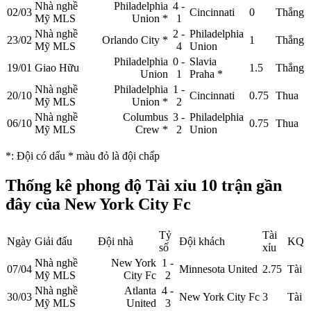
Nhà nghề
Philadelphia
4 -
02/03
Cincinnati
0
Thắng
Mỹ MLS
Union
*
1
Nhà nghề
2 -
Philadelphia
23/02
Orlando City
*
1
Thắng
Mỹ MLS
4
Union
Philadelphia
0 -
Slavia
19/01
Giao Hữu
1.5
Thắng
Union
1
Praha
*
Nhà nghề
Philadelphia
1 -
20/10
Cincinnati
0.75
Thua
Mỹ MLS
Union
*
2
Nhà nghề
Columbus
3 -
Philadelphia
06/10
0.75
Thua
Mỹ MLS
Crew
*
2
Union
*
: Đội có dấu
*
màu đỏ là đội chấp
Thống kê phong độ Tài xỉu 10 trận gần
đây của New York City Fc
Tỷ
Tài
Ngày
Giải đấu
Đội nhà
Đội khách
KQ
số
xỉu
Nhà nghề
New York
1 -
07/04
Minnesota United
2.75
Tài
Mỹ MLS
City Fc
2
Nhà nghề
Atlanta
4 -
30/03
New York City Fc
3
Tài
Mỹ MLS
United
3