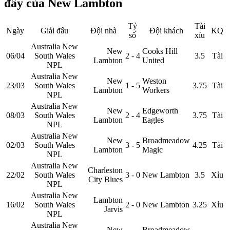
đây của New Lambton
Tỷ
Tài
Ngày
Giải đấu
Đội nhà
Đội khách
KQ
số
xỉu
Australia New
New
Cooks Hill
06/04
South Wales
2 - 4
3.5
Tài
Lambton
United
NPL
Australia New
New
Weston
23/03
South Wales
1 - 5
3.75
Tài
Lambton
Workers
NPL
Australia New
New
Edgeworth
08/03
South Wales
2 - 4
3.75
Tài
Lambton
Eagles
NPL
Australia New
New
Broadmeadow
02/03
South Wales
3 - 5
4.25
Tài
Lambton
Magic
NPL
Australia New
Charleston
22/02
South Wales
3 - 0
New Lambton
3.5
Xỉu
City Blues
NPL
Australia New
Lambton
16/02
South Wales
2 - 0
New Lambton
3.25
Xỉu
Jarvis
NPL
Australia New
New
Broadmeadow