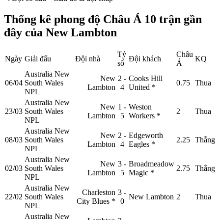
Thống kê phong độ Châu Á 10 trận gần
đây của New Lambton
Tỷ
Châu
Ngày
Giải đấu
Đội nhà
Đội khách
KQ
số
Á
Australia New
New
2 -
Cooks Hill
06/04
South Wales
0.75
Thua
Lambton
4
United
*
NPL
Australia New
New
1 -
Weston
23/03
South Wales
2
Thua
Lambton
5
Workers
*
NPL
Australia New
New
2 -
Edgeworth
08/03
South Wales
2.25
Thắng
Lambton
4
Eagles
*
NPL
Australia New
New
3 -
Broadmeadow
02/03
South Wales
2.75
Thắng
Lambton
5
Magic
*
NPL
Australia New
Charleston
3 -
22/02
South Wales
New Lambton
2
Thua
City Blues
*
0
NPL
Australia New