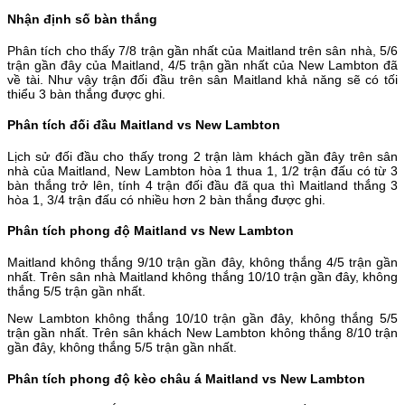
Nhận định số bàn thắng
Phân tích cho thấy 7/8 trận gần nhất của Maitland trên sân nhà, 5/6
trận gần đây của Maitland, 4/5 trận gần nhất của New Lambton đã
về tài. Như vậy trận đối đầu trên sân Maitland khả năng sẽ có tối
thiểu 3 bàn thắng được ghi.
Phân tích đối đầu Maitland vs New Lambton
Lịch sử đối đầu cho thấy trong 2 trận làm khách gần đây trên sân
nhà của Maitland, New Lambton hòa 1 thua 1, 1/2 trận đấu có từ 3
bàn thắng trở lên, tính 4 trận đối đầu đã qua thì Maitland thắng 3
hòa 1, 3/4 trận đấu có nhiều hơn 2 bàn thắng được ghi.
Phân tích phong độ Maitland vs New Lambton
Maitland không thắng 9/10 trận gần đây, không thắng 4/5 trận gần
nhất. Trên sân nhà Maitland không thắng 10/10 trận gần đây, không
thắng 5/5 trận gần nhất.
New Lambton không thắng 10/10 trận gần đây, không thắng 5/5
trận gần nhất. Trên sân khách New Lambton không thắng 8/10 trận
gần đây, không thắng 5/5 trận gần nhất.
Phân tích phong độ kèo châu á Maitland vs New Lambton