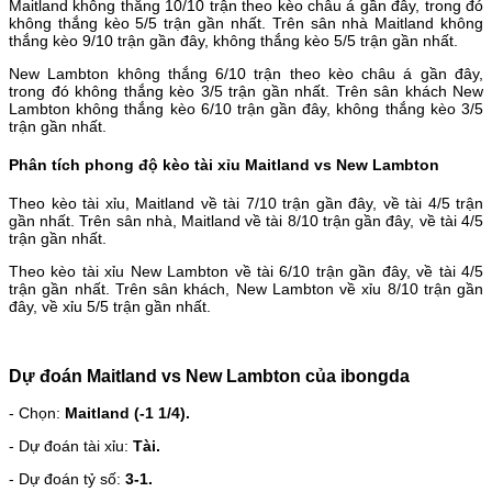
Maitland không thắng 10/10 trận theo kèo châu á gần đây, trong đó
không thắng kèo 5/5 trận gần nhất. Trên sân nhà Maitland không
thắng kèo 9/10 trận gần đây, không thắng kèo 5/5 trận gần nhất.
New Lambton không thắng 6/10 trận theo kèo châu á gần đây,
trong đó không thắng kèo 3/5 trận gần nhất. Trên sân khách New
Lambton không thắng kèo 6/10 trận gần đây, không thắng kèo 3/5
trận gần nhất.
Phân tích phong độ kèo tài xỉu Maitland vs New Lambton
Theo kèo tài xỉu, Maitland về tài 7/10 trận gần đây, về tài 4/5 trận
gần nhất. Trên sân nhà, Maitland về tài 8/10 trận gần đây, về tài 4/5
trận gần nhất.
Theo kèo tài xỉu New Lambton về tài 6/10 trận gần đây, về tài 4/5
trận gần nhất. Trên sân khách, New Lambton về xỉu 8/10 trận gần
đây, về xỉu 5/5 trận gần nhất.
Dự đoán Maitland vs New Lambton của ibongda
- Chọn:
Maitland (-1 1/4).
- Dự đoán tài xỉu:
Tài.
- Dự đoán tỷ số:
3-1.