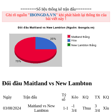
=======Số liệu thống kê trận đấu=======
Ghi rõ nguồn "
IBONGDA.VN
" khi phát hành lại thông tin của
bài viết này !
Đối đầu Maitland vs New Lambton
Tỷ
Ngày
Trận đấu
Kèo
KQ
TX
KQ
số
Maitland vs New
-1
3
03/08/2024
1-1
Thua
Xỉu
Lambton
3/4
3/4