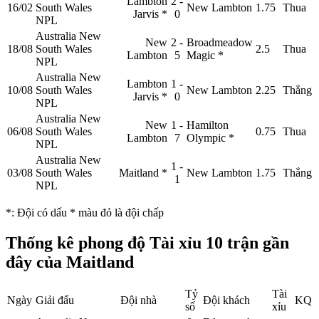
Lambton
2 -
16/02
South Wales
New Lambton
1.75
Thua
Jarvis
*
0
NPL
Australia New
New
2 -
Broadmeadow
18/08
South Wales
2.5
Thua
Lambton
5
Magic
*
NPL
Australia New
Lambton
1 -
10/08
South Wales
New Lambton
2.25
Thắng
Jarvis
*
0
NPL
Australia New
New
1 -
Hamilton
06/08
South Wales
0.75
Thua
Lambton
7
Olympic
*
NPL
Australia New
1 -
03/08
South Wales
Maitland
*
New Lambton
1.75
Thắng
1
NPL
*
: Đội có dấu
*
màu đỏ là đội chấp
Thống kê phong độ Tài xỉu 10 trận gần
đây của Maitland
Tỷ
Tài
Ngày
Giải đấu
Đội nhà
Đội khách
KQ
số
xỉu