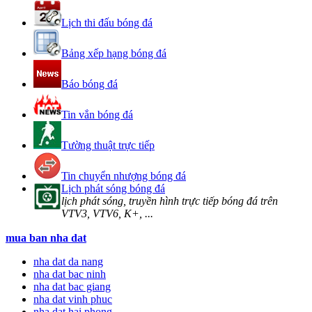
Lịch thi đấu bóng đá
Bảng xếp hạng bóng đá
Báo bóng đá
Tin vắn bóng đá
Tường thuật trực tiếp
Tin chuyển nhượng bóng đá
Lịch phát sóng bóng đá
lịch phát sóng, truyền hình trực tiếp bóng đá trên
VTV3, VTV6, K+, ...
mua ban nha dat
nha dat da nang
nha dat bac ninh
nha dat bac giang
nha dat vinh phuc
nha dat hai phong