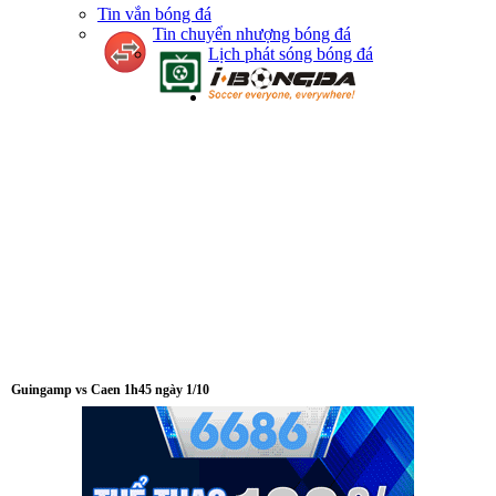
Tin vắn bóng đá
Tin chuyển nhượng bóng đá
Lịch phát sóng bóng đá
Guingamp vs Caen 1h45 ngày 1/10