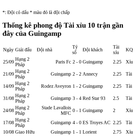
*
: Đội có dấu
*
màu đỏ là đội chấp
Thống kê phong độ Tài xỉu 10 trận gần
đây của Guingamp
Tỷ
Tài
Ngày
Giải đấu
Đội nhà
Đội khách
KQ
số
xỉu
Hạng 2
25/09
Paris Fc
2 - 0
Guingamp
2.25
Xỉu
Pháp
Hạng 2
21/09
Guingamp
2 - 2
Annecy
2.25
Tài
Pháp
Hạng 2
14/09
Rodez Aveyron
1 - 2
Guingamp
2.25
Tài
Pháp
Hạng 2
31/08
Guingamp
3 - 4
Red Star 93
2.5
Tài
Pháp
Hạng 2
Stade Lavallois
24/08
0 - 1
Guingamp
2
Xỉu
Pháp
MFC
Hạng 2
17/08
Guingamp
4 - 0
ES Troyes AC
2.25
Tài
Pháp
10/08
Giao Hữu
Guingamp
1 - 1
Lorient
2.75
Xỉu