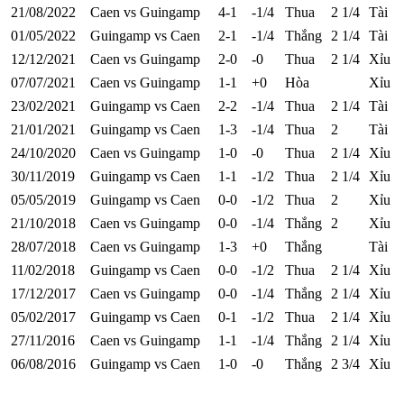
21/08/2022
Caen vs Guingamp
4-1
-1/4
Thua
2 1/4
Tài
01/05/2022
Guingamp vs Caen
2-1
-1/4
Thắng
2 1/4
Tài
12/12/2021
Caen vs Guingamp
2-0
-0
Thua
2 1/4
Xỉu
07/07/2021
Caen vs Guingamp
1-1
+0
Hòa
Xỉu
23/02/2021
Guingamp vs Caen
2-2
-1/4
Thua
2 1/4
Tài
21/01/2021
Guingamp vs Caen
1-3
-1/4
Thua
2
Tài
24/10/2020
Caen vs Guingamp
1-0
-0
Thua
2 1/4
Xỉu
30/11/2019
Guingamp vs Caen
1-1
-1/2
Thua
2 1/4
Xỉu
05/05/2019
Guingamp vs Caen
0-0
-1/2
Thua
2
Xỉu
21/10/2018
Caen vs Guingamp
0-0
-1/4
Thắng
2
Xỉu
28/07/2018
Caen vs Guingamp
1-3
+0
Thắng
Tài
11/02/2018
Guingamp vs Caen
0-0
-1/2
Thua
2 1/4
Xỉu
17/12/2017
Caen vs Guingamp
0-0
-1/4
Thắng
2 1/4
Xỉu
05/02/2017
Guingamp vs Caen
0-1
-1/2
Thua
2 1/4
Xỉu
27/11/2016
Caen vs Guingamp
1-1
-1/4
Thắng
2 1/4
Xỉu
06/08/2016
Guingamp vs Caen
1-0
-0
Thắng
2 3/4
Xỉu