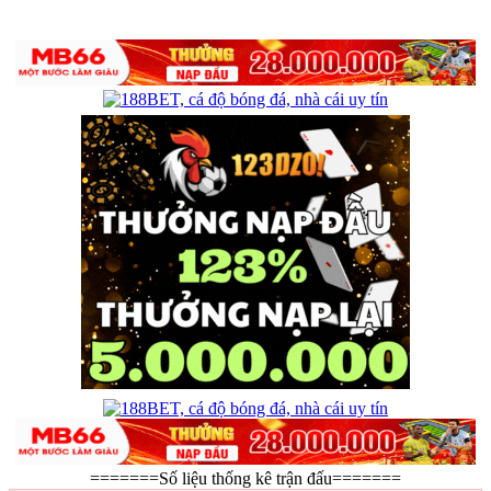
=======Số liệu thống kê trận đấu=======