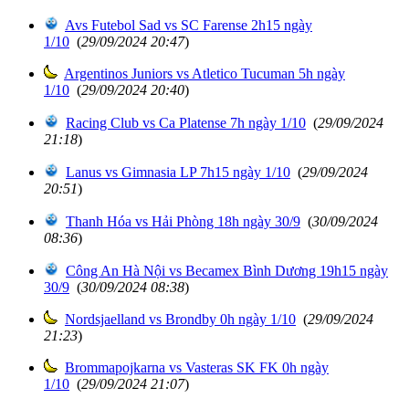
Avs Futebol Sad vs SC Farense 2h15 ngày
1/10
(
29/09/2024 20:47
)
Argentinos Juniors vs Atletico Tucuman 5h ngày
1/10
(
29/09/2024 20:40
)
Racing Club vs Ca Platense 7h ngày 1/10
(
29/09/2024
21:18
)
Lanus vs Gimnasia LP 7h15 ngày 1/10
(
29/09/2024
20:51
)
Thanh Hóa vs Hải Phòng 18h ngày 30/9
(
30/09/2024
08:36
)
Công An Hà Nội vs Becamex Bình Dương 19h15 ngày
30/9
(
30/09/2024 08:38
)
Nordsjaelland vs Brondby 0h ngày 1/10
(
29/09/2024
21:23
)
Brommapojkarna vs Vasteras SK FK 0h ngày
1/10
(
29/09/2024 21:07
)