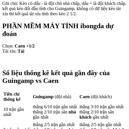
Ghi chú
: Kèo có dấu
-
là đội chủ nhà chấp, dấu
+
là đội khách chấp,
kết quả kèo đối đầu tính cho Guingamp, không có dữ liệu kèo tài
xỉu thì kết quả tài xỉu tính theo kèo 2 1/2.
PHẦN MỀM MÁY TÍNH ibongda dự
đoán
Chọn:
Caen +1/2
Tài xỉu:
Tài
Số liệu thống kê kết quả gần đây của
Guingamp vs Caen
Tiêu chí
Guingamp
(đội nhà)
Caen
(đội khách)
thống kê
thắng 6/10 trận gần nhất
thắng 3/10 trận gần nhất
10 trận gần
thắng 2/10 trận sân
nhà
thắng 2/10 trận sân
nhất
gần nhất
khách
gần nhất
thắng 2/5 trận gần nhất
thắng 2/5 trận gần nhất