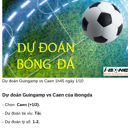
Dự đoán Guingamp vs Caen 1h45 ngày 1/10
Dự đoán Guingamp vs Caen của ibongda
- Chọn:
Caen (+1/2).
- Dự đoán tài xỉu:
Tài.
- Dự đoán tỷ số:
1-2.