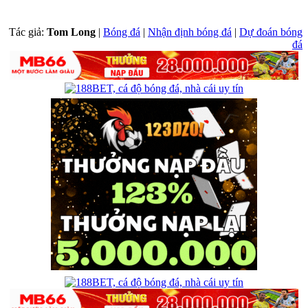
Tác giả:
Tom Long
|
Bóng đá
|
Nhận định bóng đá
|
Dự đoán bóng
đá