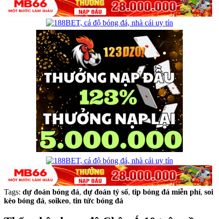
Tags:
dự đoán bóng đá
,
dự đoán tỷ số
,
tip bóng đá miễn phí
,
soi
kèo bóng đá
,
soikeo
,
tin tức bóng đá