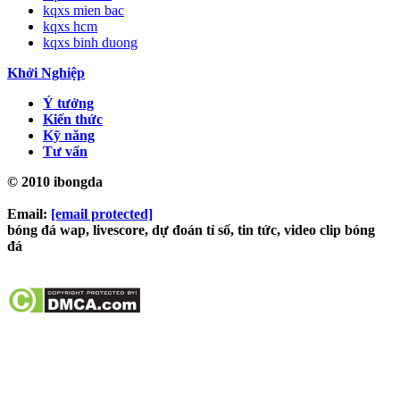
kqxs mien bac
kqxs hcm
kqxs binh duong
Khởi Nghiệp
Ý tưởng
Kiến thức
Kỹ năng
Tư vấn
© 2010 ibongda
Email:
[email protected]
bóng đá wap, livescore, dự đoán tỉ số, tin tức, video clip bóng
đá