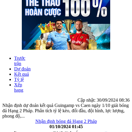
Trước
trận
Dự đoán
Kết quả
Tỷ lệ
Xếp
hạng
Cập nhật:
30/09/2024 08:36
Nhận định dự đoán kết quả Guingamp vs Caen ngày 1/10 giải bóng
đá Hạng 2 Pháp. Phân tích tỷ lệ kèo, đối đầu, đội hình, lực lượng,
phong độ,...
Nhận định bóng đá Hạng 2 Pháp
01/10/2024 01:45