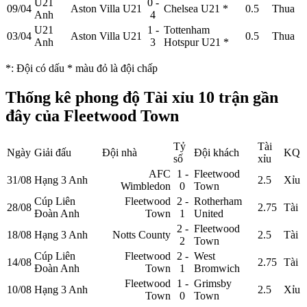
U21
0 -
09/04
Aston Villa U21
Chelsea U21
*
0.5
Thua
Anh
4
U21
1 -
Tottenham
03/04
Aston Villa U21
0.5
Thua
Anh
3
Hotspur U21
*
*
: Đội có dấu
*
màu đỏ là đội chấp
Thống kê phong độ Tài xỉu 10 trận gần
đây của Fleetwood Town
Tỷ
Tài
Ngày
Giải đấu
Đội nhà
Đội khách
KQ
số
xỉu
AFC
1 -
Fleetwood
31/08
Hạng 3 Anh
2.5
Xỉu
Wimbledon
0
Town
Cúp Liên
Fleetwood
2 -
Rotherham
28/08
2.75
Tài
Đoàn Anh
Town
1
United
2 -
Fleetwood
18/08
Hạng 3 Anh
Notts County
2.5
Tài
2
Town
Cúp Liên
Fleetwood
2 -
West
14/08
2.75
Tài
Đoàn Anh
Town
1
Bromwich
Fleetwood
1 -
Grimsby
10/08
Hạng 3 Anh
2.5
Xỉu
Town
0
Town