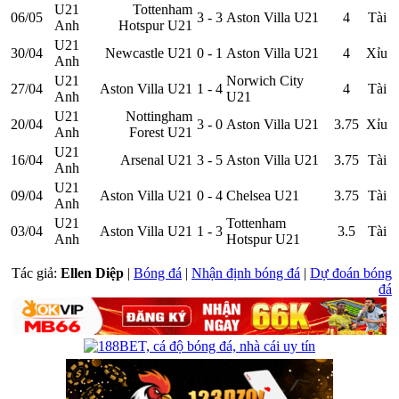
U21
Tottenham
06/05
3 - 3
Aston Villa U21
4
Tài
Anh
Hotspur U21
U21
30/04
Newcastle U21
0 - 1
Aston Villa U21
4
Xỉu
Anh
U21
Norwich City
27/04
Aston Villa U21
1 - 4
4
Tài
Anh
U21
U21
Nottingham
20/04
3 - 0
Aston Villa U21
3.75
Xỉu
Anh
Forest U21
U21
16/04
Arsenal U21
3 - 5
Aston Villa U21
3.75
Tài
Anh
U21
09/04
Aston Villa U21
0 - 4
Chelsea U21
3.75
Tài
Anh
U21
Tottenham
03/04
Aston Villa U21
1 - 3
3.5
Tài
Anh
Hotspur U21
Tác giả:
Ellen Diệp
|
Bóng đá
|
Nhận định bóng đá
|
Dự đoán bóng
đá