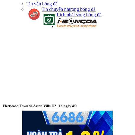
Tin vắn bóng đá
Tin chuyển nhượng bóng đá
Lịch phát sóng bóng đá
Fleetwood Town vs Aston Villa U21 1h ngày 4/9