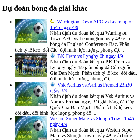
Dự đoán bóng đá giải khác
Warrington Town AFC vs Leamington
1h45 ngày 4/9
Nhận định dự đoán kết quả Warrington
Town AFC vs Leamington ngày 4/9 giải
bóng đá England Conference Bắc. Phân
tích tỷ lệ kèo, đối đầu, đội hình, lực lượng, phong độ,...
BK Frem vs Lyngby 0h ngày 4/9
Nhận định dự đoán kết quả BK Frem vs
Lyngby ngày 4/9 giải bóng đá Cúp Quốc
Gia Đan Mạch. Phân tích tỷ lệ kèo, đối đầu,
đội hình, lực lượng, phong độ,...
Vsk Aarhus vs Aarhus Fremad 23h30
ngày 3/9
Nhận định dự đoán kết quả Vsk Aarhus vs
Aarhus Fremad ngày 3/9 giải bóng đá Cúp
Quốc Gia Đan Mạch. Phân tích tỷ lệ kèo,
đối đầu, đội hình, lực lượng, phong độ,...
Weston Super Mare vs Slough Town 1h45
ngày 4/9
Nhận định dự đoán kết quả Weston Super
Mare vs Slough Town ngày 4/9 giải bóng