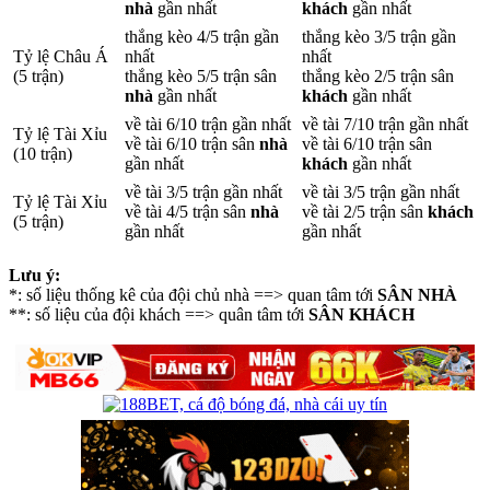
nhà
gần nhất
khách
gần nhất
thắng kèo 4/5 trận gần
thắng kèo 3/5 trận gần
Tỷ lệ Châu Á
nhất
nhất
(5 trận)
thắng kèo 5/5 trận sân
thắng kèo 2/5 trận sân
nhà
gần nhất
khách
gần nhất
về tài 6/10 trận gần nhất
về tài 7/10 trận gần nhất
Tỷ lệ Tài Xỉu
về tài 6/10 trận sân
nhà
về tài 6/10 trận sân
(10 trận)
gần nhất
khách
gần nhất
về tài 3/5 trận gần nhất
về tài 3/5 trận gần nhất
Tỷ lệ Tài Xỉu
về tài 4/5 trận sân
nhà
về tài 2/5 trận sân
khách
(5 trận)
gần nhất
gần nhất
Lưu ý:
*
: số liệu thống kê của đội chủ nhà ==> quan tâm tới
SÂN NHÀ
**
: số liệu của đội khách ==> quân tâm tới
SÂN KHÁCH