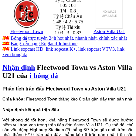
1.05 : 0:1
1/4 : 0.8
Tỷ lệ Châu Âu
1.48 : 4.2 : 5.75
Tỷ lệ Tài xỉu
Fleetwood Town
Aston Villa U21
1.03 : 3 : 0.83
Bóng đá trực tuyến 24h hot nhất, nhanh nhất, chính xác nhất
Bảng xếp hạng England Johnstone
Link sopcast HD, link sopcast K+, link sopcast VTV3, link
xem bong da
Nhận định
Fleetwood Town vs Aston Villa
U21 của
i bóng đá
Phân tích trận đấu Fleetwood Town vs Aston Villa U21
Chìa khóa:
Fleetwood Town thắng kèo 6 trận gần đây trên sân nhà.
Nhận định kết quả trận đấu
Với phong độ tốt hơn, khả năng Fleetwood Town sẽ được hưởng
niềm vui trọn vẹn trong trận tiếp đón Aston Villa U21. Cụ thể đội chủ
sân vận động Highbury Stadium đã thắng 6/7 trận gần nhất trên sân
nhà, thắng 6/10 trận gần đây, thắng kèo 6 trận gần nhất trên sân