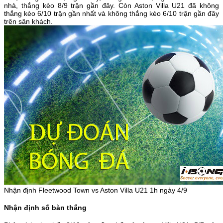
nhà, thắng kèo 8/9 trận gần đây. Còn Aston Villa U21 đã không
thắng kèo 6/10 trận gần nhất và không thắng kèo 6/10 trận gần đây
trên sân khách.
Nhận định Fleetwood Town vs Aston Villa U21 1h ngày 4/9
Nhận định số bàn thắng