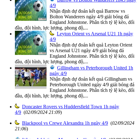
4/9
Nhận định dự đoán kết quả Barrow vs
Bolton Wanderers ngày 4/9 giải bóng đá
England Johnstone. Phân tích tỷ lệ kèo, đối
đầu, đội hình, lực lượng, phong độ,...
Leyton Orient vs Arsenal U21 1h ngày
4/9
Nhận định dự đoán kết quả Leyton Orient
vs Arsenal U21 ngày 4/9 giải bóng đá
England Johnstone. Phân tích tỷ lệ kèo, đối
đầu, đội hình, lực lượng, phong độ,...
Gillingham vs Peterborough United 1h
ngày 4/9
Nhận định dự đoán kết quả Gillingham vs
Peterborough United ngày 4/9 giải bóng đá
England Johnstone. Phân tích tỷ lệ kèo, đối
đầu, đội hình, lực lượng, phong độ,...
Doncaster Rovers vs Huddersfield Town 1h ngày
4/9
(
02/09/2024 21:09
)
Blackpool vs Crewe Alexandra 1h ngày 4/9
(
02/09/2024
21:06
)