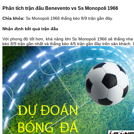
Phân tích trận đấu Benevento vs Ss Monopoli 1966
Chìa khóa:
Ss Monopoli 1966 thắng kèo 8/9 trận gần đây.
Nhận định kết quả trận đấu
Với phong độ tốt hơn, khả năng lớn Ss Monopoli 1966 sẽ thắng nhẹ t
kèo 8/9 trận gần nhất và thắng kèo 4/5 trận gần đây trên sân khách. 