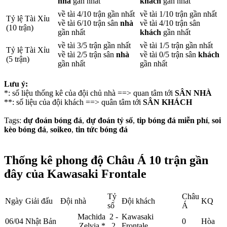
nhà
gần nhất
khách
gần nhất
về tài 4/10 trận gần nhất
về tài 1/10 trận gần nhất
Tỷ lệ Tài Xỉu
về tài 6/10 trận sân
nhà
về tài 4/10 trận sân
(10 trận)
gần nhất
khách
gần nhất
về tài 3/5 trận gần nhất
về tài 1/5 trận gần nhất
Tỷ lệ Tài Xỉu
về tài 2/5 trận sân
nhà
về tài 0/5 trận sân
khách
(5 trận)
gần nhất
gần nhất
Lưu ý:
*
: số liệu thống kê của đội chủ nhà ==> quan tâm tới
SÂN NHÀ
**
: số liệu của đội khách ==> quân tâm tới
SÂN KHÁCH
Tags:
dự đoán bóng đá
,
dự đoán tỷ số
,
tip bóng đá miễn phí
,
soi
kèo bóng đá
,
soikeo
,
tin tức bóng đá
Thống kê phong độ Châu Á 10 trận gần
đây của Kawasaki Frontale
Tỷ
Châu
Ngày
Giải đấu
Đội nhà
Đội khách
KQ
số
Á
Machida
2 -
Kawasaki
06/04
Nhật Bản
0
Hòa
Zelvia
*
2
Frontale