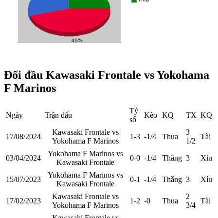
Đối đầu Kawasaki Frontale vs Yokohama
F Marinos
Tỷ
Ngày
Trận đấu
Kèo
KQ
TX
KQ
số
Kawasaki Frontale vs
3
17/08/2024
1-3
-1/4
Thua
Tài
Yokohama F Marinos
1/2
Yokohama F Marinos vs
03/04/2024
0-0
-1/4
Thắng
3
Xỉu
Kawasaki Frontale
Yokohama F Marinos vs
15/07/2023
0-1
-1/4
Thắng
3
Xỉu
Kawasaki Frontale
Kawasaki Frontale vs
2
17/02/2023
1-2
-0
Thua
Tài
Yokohama F Marinos
3/4
Kawasaki Frontale vs