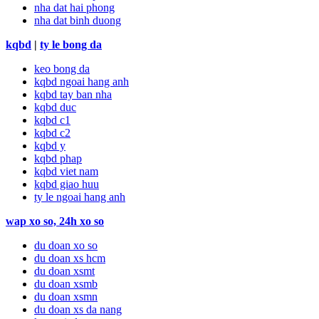
nha dat hai phong
nha dat binh duong
kqbd
|
ty le bong da
keo bong da
kqbd ngoai hang anh
kqbd tay ban nha
kqbd duc
kqbd c1
kqbd c2
kqbd y
kqbd phap
kqbd viet nam
kqbd giao huu
ty le ngoai hang anh
wap xo so, 24h xo so
du doan xo so
du doan xs hcm
du doan xsmt
du doan xsmb
du doan xsmn
du doan xs da nang