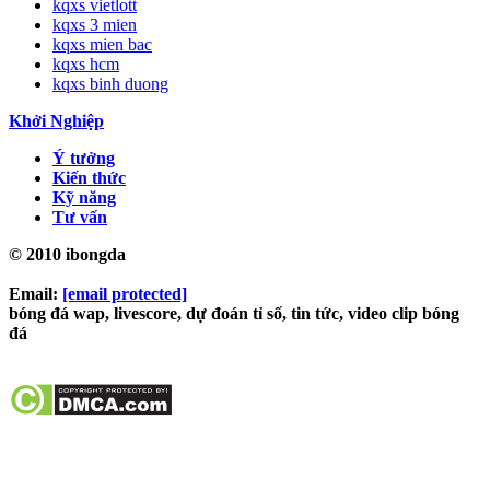
kqxs vietlott
kqxs 3 mien
kqxs mien bac
kqxs hcm
kqxs binh duong
Khởi Nghiệp
Ý tưởng
Kiến thức
Kỹ năng
Tư vấn
© 2010 ibongda
Email:
[email protected]
bóng đá wap, livescore, dự đoán tỉ số, tin tức, video clip bóng
đá