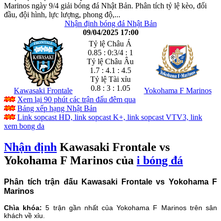
Marinos ngày 9/4 giải bóng đá Nhật Bản. Phân tích tỷ lệ kèo, đối
đầu, đội hình, lực lượng, phong độ,...
Nhận định bóng đá Nhật Bản
09/04/2025 17:00
Tỷ lệ Châu Á
0.85 : 0:3/4 : 1
Tỷ lệ Châu Âu
1.7 : 4.1 : 4.5
Tỷ lệ Tài xỉu
0.8 : 3 : 1.05
Kawasaki Frontale
Yokohama F Marinos
Xem lại 90 phút các trận đấu đêm qua
Bảng xếp hạng Nhật Bản
Link sopcast HD, link sopcast K+, link sopcast VTV3, link
xem bong da
Nhận định
Kawasaki Frontale vs
Yokohama F Marinos của
i bóng đá
Phân tích trận đấu Kawasaki Frontale vs Yokohama F
Marinos
Chìa khóa:
5 trận gần nhất của Yokohama F Marinos trên sân
khách về xỉu.