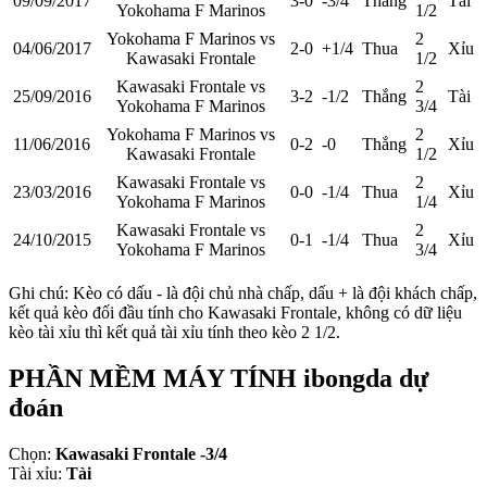
09/09/2017
3-0
-3/4
Thắng
Tài
Yokohama F Marinos
1/2
Yokohama F Marinos vs
2
04/06/2017
2-0
+1/4
Thua
Xỉu
Kawasaki Frontale
1/2
Kawasaki Frontale vs
2
25/09/2016
3-2
-1/2
Thắng
Tài
Yokohama F Marinos
3/4
Yokohama F Marinos vs
2
11/06/2016
0-2
-0
Thắng
Xỉu
Kawasaki Frontale
1/2
Kawasaki Frontale vs
2
23/03/2016
0-0
-1/4
Thua
Xỉu
Yokohama F Marinos
1/4
Kawasaki Frontale vs
2
24/10/2015
0-1
-1/4
Thua
Xỉu
Yokohama F Marinos
3/4
Ghi chú
: Kèo có dấu
-
là đội chủ nhà chấp, dấu
+
là đội khách chấp,
kết quả kèo đối đầu tính cho Kawasaki Frontale, không có dữ liệu
kèo tài xỉu thì kết quả tài xỉu tính theo kèo 2 1/2.
PHẦN MỀM MÁY TÍNH ibongda dự
đoán
Chọn:
Kawasaki Frontale -3/4
Tài xỉu:
Tài