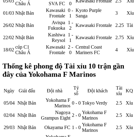
05/03
Kawasaki Frontale
2.5
Xỉu
Châu Á
SVA FC
0
Kawasaki
0 -
Kyoto Purple
01/03
Nhật Bản
3
Xỉu
Frontale
1
Sanga
Avispa
1 -
26/02
Nhật Bản
Kawasaki Frontale
2.25
Tài
Fukuoka
2
Kashiwa
1 -
22/02
Nhật Bản
Kawasaki Frontale
2.75
Xỉu
Reysol
1
cúp C1
Kawasaki
2 -
Central Coast
18/02
4
Xỉu
Châu Á
Frontale
0
Mariners FC
Thống kê phong độ Tài xỉu 10 trận gần
đây của Yokohama F Marinos
Tỷ
Tài
Ngày
Giải đấu
Đội nhà
Đội khách
KQ
số
xỉu
Yokohama F
05/04
Nhật Bản
0 - 0
Tokyo Verdy
2.5
Xỉu
Marinos
Nagoya
Yokohama F
02/04
Nhật Bản
2 - 0
2.5
Xỉu
Grampus Eight
Marinos
Yokohama F
29/03
Nhật Bản
Okayama FC
1 - 0
2.5
Xỉu
Marinos
Yokohama F