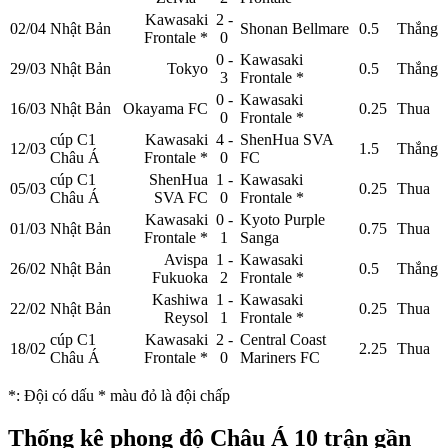
Kawasaki
2 -
02/04
Nhật Bản
Shonan Bellmare
0.5
Thắng
Frontale
*
0
0 -
Kawasaki
29/03
Nhật Bản
Tokyo
0.5
Thắng
3
Frontale
*
0 -
Kawasaki
16/03
Nhật Bản
Okayama FC
0.25
Thua
0
Frontale
*
cúp C1
Kawasaki
4 -
ShenHua SVA
12/03
1.5
Thắng
Châu Á
Frontale
*
0
FC
cúp C1
ShenHua
1 -
Kawasaki
05/03
0.25
Thua
Châu Á
SVA FC
0
Frontale
*
Kawasaki
0 -
Kyoto Purple
01/03
Nhật Bản
0.75
Thua
Frontale
*
1
Sanga
Avispa
1 -
Kawasaki
26/02
Nhật Bản
0.5
Thắng
Fukuoka
2
Frontale
*
Kashiwa
1 -
Kawasaki
22/02
Nhật Bản
0.25
Thua
Reysol
1
Frontale
*
cúp C1
Kawasaki
2 -
Central Coast
18/02
2.25
Thua
Châu Á
Frontale
*
0
Mariners FC
*
: Đội có dấu
*
màu đỏ là đội chấp
Thống kê phong độ Châu Á 10 trận gần