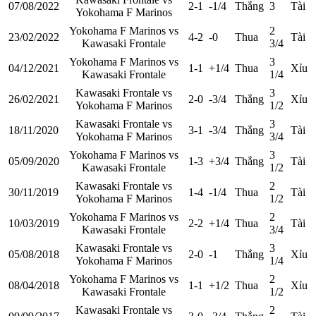
07/08/2022
2-1
-1/4
Thắng
3
Tài
Yokohama F Marinos
Yokohama F Marinos vs
2
23/02/2022
4-2
-0
Thua
Tài
Kawasaki Frontale
3/4
Yokohama F Marinos vs
3
04/12/2021
1-1
+1/4
Thua
Xỉu
Kawasaki Frontale
1/4
Kawasaki Frontale vs
3
26/02/2021
2-0
-3/4
Thắng
Xỉu
Yokohama F Marinos
1/2
Kawasaki Frontale vs
3
18/11/2020
3-1
-3/4
Thắng
Tài
Yokohama F Marinos
3/4
Yokohama F Marinos vs
3
05/09/2020
1-3
+3/4
Thắng
Tài
Kawasaki Frontale
1/2
Kawasaki Frontale vs
2
30/11/2019
1-4
-1/4
Thua
Tài
Yokohama F Marinos
1/2
Yokohama F Marinos vs
2
10/03/2019
2-2
+1/4
Thua
Tài
Kawasaki Frontale
3/4
Kawasaki Frontale vs
3
05/08/2018
2-0
-1
Thắng
Xỉu
Yokohama F Marinos
1/4
Yokohama F Marinos vs
2
08/04/2018
1-1
+1/2
Thua
Xỉu
Kawasaki Frontale
1/2
Kawasaki Frontale vs
2