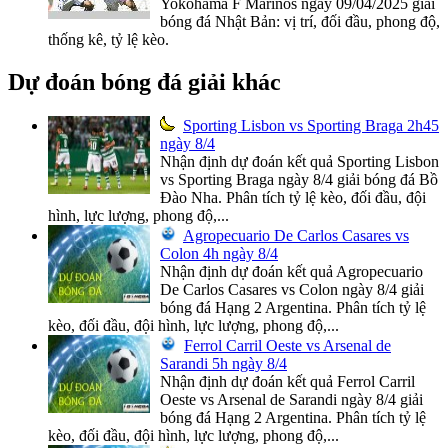
Yokohama F Marinos ngày 09/04/2025 giải
bóng đá Nhật Bản: vị trí, đối đầu, phong độ,
thống kê, tỷ lệ kèo.
Dự đoán bóng đá giải khác
Sporting Lisbon vs Sporting Braga 2h45
ngày 8/4
Nhận định dự đoán kết quả Sporting Lisbon
vs Sporting Braga ngày 8/4 giải bóng đá Bồ
Đào Nha. Phân tích tỷ lệ kèo, đối đầu, đội
hình, lực lượng, phong độ,...
Agropecuario De Carlos Casares vs
Colon 4h ngày 8/4
Nhận định dự đoán kết quả Agropecuario
De Carlos Casares vs Colon ngày 8/4 giải
bóng đá Hạng 2 Argentina. Phân tích tỷ lệ
kèo, đối đầu, đội hình, lực lượng, phong độ,...
Ferrol Carril Oeste vs Arsenal de
Sarandi 5h ngày 8/4
Nhận định dự đoán kết quả Ferrol Carril
Oeste vs Arsenal de Sarandi ngày 8/4 giải
bóng đá Hạng 2 Argentina. Phân tích tỷ lệ
kèo, đối đầu, đội hình, lực lượng, phong độ,...