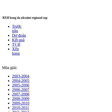
BXH bong da ukraine regional cup
Trước
trận
Dự đoán
Kết quả
Tỷ lệ
Xếp
hạng
Mùa giải:
2003-2004
2004-2005
2005-2006
2006-2007
2007-2008
2008-2009
2009-2010
2010-2011