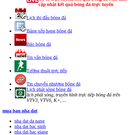
cập nhật kết quả bóng đá trực tuyến
Lịch thi đấu bóng đá
Bảng xếp hạng bóng đá
Báo bóng đá
Tin vắn bóng đá
Tường thuật trực tiếp
Tin chuyển nhượng bóng đá
Lịch phát sóng bóng đá
lịch phát sóng, truyền hình trực tiếp bóng đá trên
VTV3, VTV6, K+, ...
mua ban nha dat
nha dat da nang
nha dat bac ninh
nha dat bac giang