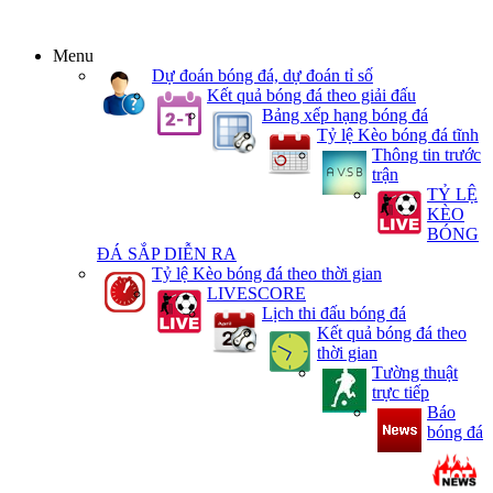
Menu
Dự đoán bóng đá, dự đoán tỉ số
Kết quả bóng đá theo giải đấu
Bảng xếp hạng bóng đá
Tỷ lệ Kèo bóng đá tĩnh
Thông tin trước
trận
TỶ LỆ
KÈO
BÓNG
ĐÁ SẮP DIỄN RA
Tỷ lệ Kèo bóng đá theo thời gian
LIVESCORE
Lịch thi đấu bóng đá
Kết quả bóng đá theo
thời gian
Tường thuật
trực tiếp
Báo
bóng đá