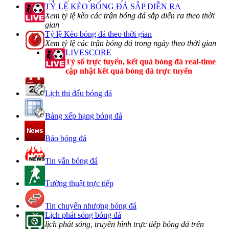
TỶ LỆ KÈO BÓNG ĐÁ SẮP DIỄN RA
Xem tỷ lệ kèo các trận bóng đá sắp diễn ra theo thời
gian
Tỷ lệ Kèo bóng đá theo thời gian
Xem tỷ lệ các trận bóng đá trong ngày theo thời gian
LIVESCORE
Tỷ số trực tuyến, kết quả bóng đá real-time
cập nhật kết quả bóng đá trực tuyến
Lịch thi đấu bóng đá
Bảng xếp hạng bóng đá
Báo bóng đá
Tin vắn bóng đá
Tường thuật trực tiếp
Tin chuyển nhượng bóng đá
Lịch phát sóng bóng đá
lịch phát sóng, truyền hình trực tiếp bóng đá trên