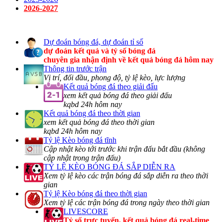
2026-2027
Dự đoán bóng đá, dự đoán tỉ số
dự đoán kết quả và tỷ số bóng đá
chuyên gia nhận định về kết quả bóng đá hôm nay
Thông tin trước trận
Vị trí, đối đầu, phong độ, tỷ lệ kèo, lực lượng
Kết quả bóng đá theo giải đấu
xem kết quả bóng đá theo giải đấu
kqbd 24h hôm nay
Kết quả bóng đá theo thời gian
xem kết quả bóng đá theo thời gian
kqbd 24h hôm nay
Tỷ lệ Kèo bóng đá tĩnh
Cập nhật kèo tới trước khi trận đấu bắt đầu (không
cập nhật trong trận đấu)
TỶ LỆ KÈO BÓNG ĐÁ SẮP DIỄN RA
Xem tỷ lệ kèo các trận bóng đá sắp diễn ra theo thời
gian
Tỷ lệ Kèo bóng đá theo thời gian
Xem tỷ lệ các trận bóng đá trong ngày theo thời gian
LIVESCORE
Tỷ số trực tuyến, kết quả bóng đá real-time