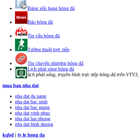
Bảng xếp hạng bóng đá
Báo bóng đá
Tin vắn bóng đá
Tường thuật trực tiếp
Tin chuyển nhượng bóng đá
Lịch phát sóng bóng đá
lịch phát sóng, truyền hình trực tiếp bóng đá trên VTV3,
mua ban nha dat
nha dat da nang
nha dat bac ninh
nha dat bac giang
nha dat vinh phuc
nha dat hai phong
nha dat binh duong
kqbd
|
ty le bong da