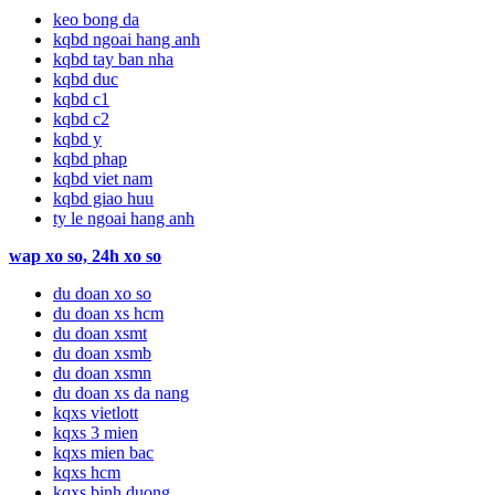
keo bong da
kqbd ngoai hang anh
kqbd tay ban nha
kqbd duc
kqbd c1
kqbd c2
kqbd y
kqbd phap
kqbd viet nam
kqbd giao huu
ty le ngoai hang anh
wap xo so, 24h xo so
du doan xo so
du doan xs hcm
du doan xsmt
du doan xsmb
du doan xsmn
du doan xs da nang
kqxs vietlott
kqxs 3 mien
kqxs mien bac
kqxs hcm
kqxs binh duong