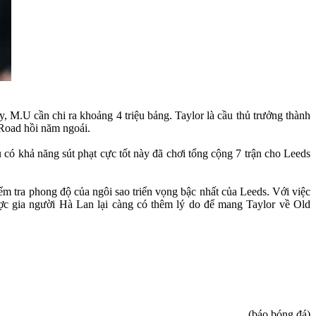
, M.U cần chi ra khoảng 4 triệu bảng. Taylor là cầu thủ trưởng thành
 Road hồi năm ngoái.
ó khả năng sút phạt cực tốt này đã chơi tổng cộng 7 trận cho Leeds
ểm tra phong độ của ngôi sao triển vọng bậc nhất của Leeds. Với việc
ược gia người Hà Lan lại càng có thêm lý do để mang Taylor về Old
(báo bóng đá)