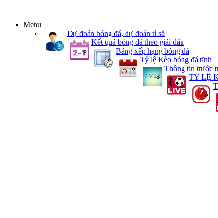
Menu
Dự đoán bóng đá, dự đoán tỉ số
Kết quả bóng đá theo giải đấu
Bảng xếp hạng bóng đá
Tỷ lệ Kèo bóng đá tĩnh
Thông tin trước t
TỶ LỆ 
T