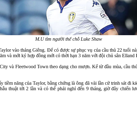
M.U tìm người thế chỗ Luke Shaw
Taylor vào tháng Giêng. Để có được sự phục vụ của cầu thủ 22 tuổi này
 năm và mới ký hợp đồng mới có thời hạn 3 năm với đội chủ sân Elland
City và Fleetwood Town theo dạng cho mượn. Kể từ đầu mùa, cầu thủ c
tiềm năng của Taylor, bằng chứng là ông đã vài lần cử trinh sát đi ki
 thuật tới 2 lần và có thể phải nghỉ đến 9 tháng, giờ đây chiến l