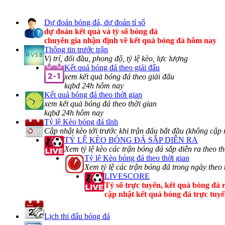
Dự đoán bóng đá, dự đoán tỉ số
dự đoán kết quả và tỷ số bóng đá
chuyên gia nhận định về kết quả bóng đá hôm nay
Thông tin trước trận
Vị trí, đối đầu, phong độ, tỷ lệ kèo, lực lượng
Kết quả bóng đá theo giải đấu
xem kết quả bóng đá theo giải đấu
kqbd 24h hôm nay
Kết quả bóng đá theo thời gian
xem kết quả bóng đá theo thời gian
kqbd 24h hôm nay
Tỷ lệ Kèo bóng đá tĩnh
Cập nhật kèo tới trước khi trận đấu bắt đầu (không cập 
TỶ LỆ KÈO BÓNG ĐÁ SẮP DIỄN RA
Xem tỷ lệ kèo các trận bóng đá sắp diễn ra theo th
Tỷ lệ Kèo bóng đá theo thời gian
Xem tỷ lệ các trận bóng đá trong ngày theo 
LIVESCORE
Tỷ số trực tuyến, kết quả bóng đá r
cập nhật kết quả bóng đá trực tuy
Lịch thi đấu bóng đá