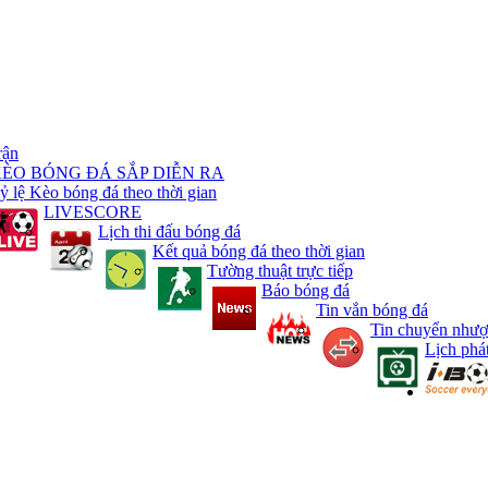
rận
KÈO BÓNG ĐÁ SẮP DIỄN RA
ỷ lệ Kèo bóng đá theo thời gian
LIVESCORE
Lịch thi đấu bóng đá
Kết quả bóng đá theo thời gian
Tường thuật trực tiếp
Báo bóng đá
Tin vắn bóng đá
Tin chuyển nhượ
Lịch phá