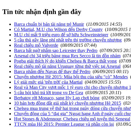
Tin tức nhận định gần đây
Barca chuẩn bị bán tài năng trẻ Munir
(
11/09/2015 14:55
)
Có Martial, M.U cho Wilson đến Derby County
(
10/09/2015 
M.U chỉ mất 9 triệu euro để sở hữu Schweinsteiger
(
10/09/201
5 cầu thủ gây lãng phí nhất trên thị trường chuyển nhượng
(
09
Real chiêu mộ Valverde
(
08/09/2015 07:44
)
Barca bất ngờ nhắm sao Leicester thay Pedro
(
07/09/2015 20:
Arsenal chi 34 triệu bảng mua Rex Secco là tin đồn nhảm
(
07/
Pogba giải thích lý do khiến Chelsea & Barca thất vọng
(
07/09
Real chiêu mộ tài năng Uruguay từng thử việc tại Arsenal
(
06/
Barca nhắm đến Navas để thay thế Pedro
(
06/09/2015 00:11
)
Chuyển nhượng Hè 2015: Mùa bội thu của siêu “cò” Mendes
Lý giải mức giá 'trên trời' của Martial
(
04/09/2015 15:55
)
Real và Man City vượt mốc 1 tỷ euro chi cho chuyển nhượng 
5 câu hỏi khó trả lời trong vụ De Gea
(
03/09/2015 20:11
)
Berbatov rời Monaco, sang Hy Lạp chơi bóng
(
02/09/2015 19
10 bản hợp đồng đắt giá nhất kỳ chuyển nhượng Hè 2015
(
02
Chelsea mua trung vệ thứ hai trong ngày đóng cửa chuyển nh
Chuyển động của 5 “đại gia” Ngoại hạng Anh ở ngày cuối ch
Hụt Stones & Abdennour, Chelsea chiêu mộ tuyển thủ Senegal
TTCN mùa Hè 2015: Premier League và phần còn lại
(
01/09/