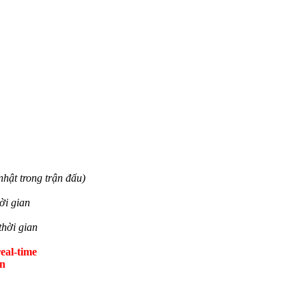
nhật trong trận đấu)
ời gian
thời gian
eal-time
ến