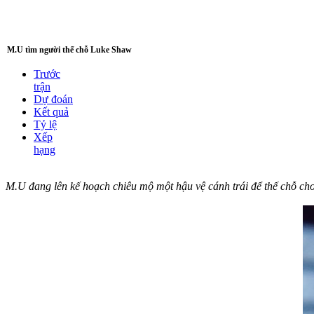
M.U tìm người thế chỗ Luke Shaw
Trước
trận
Dự đoán
Kết quả
Tỷ lệ
Xếp
hạng
M.U đang lên kế hoạch chiêu mộ một hậu vệ cánh trái để thế chỗ ch