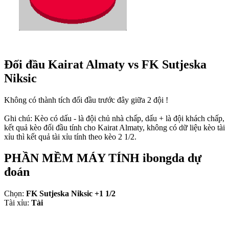
Đối đầu Kairat Almaty vs FK Sutjeska
Niksic
Không có thành tích đối đầu trước đây giữa 2 đội !
Ghi chú
: Kèo có dấu
-
là đội chủ nhà chấp, dấu
+
là đội khách chấp,
kết quả kèo đối đầu tính cho Kairat Almaty, không có dữ liệu kèo tài
xỉu thì kết quả tài xỉu tính theo kèo 2 1/2.
PHẦN MỀM MÁY TÍNH ibongda dự
đoán
Chọn:
FK Sutjeska Niksic +1 1/2
Tài xỉu:
Tài