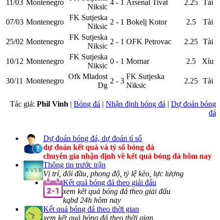
11/03
Montenegro
4 - 1
Arsenal Tivat
2.25
Tài
Niksic
FK Sutjeska
07/03
Montenegro
2 - 1
Bokelj Kotor
2.5
Tài
Niksic
FK Sutjeska
25/02
Montenegro
2 - 1
OFK Petrovac
2.25
Tài
Niksic
FK Sutjeska
10/12
Montenegro
0 - 1
Mornar
2.5
Xỉu
Niksic
Ofk Mladost
FK Sutjeska
30/11
Montenegro
2 - 3
2.25
Tài
Dg
Niksic
Tác giả:
Phil Vinh
|
Bóng đá
|
Nhận định bóng đá
|
Dự đoán bóng
đá
Dự đoán bóng đá, dự đoán tỉ số
dự đoán kết quả và tỷ số bóng đá
chuyên gia nhận định về kết quả bóng đá hôm nay
Thông tin trước trận
Vị trí, đối đầu, phong độ, tỷ lệ kèo, lực lượng
Kết quả bóng đá theo giải đấu
xem kết quả bóng đá theo giải đấu
kqbd 24h hôm nay
Kết quả bóng đá theo thời gian
xem kết quả bóng đá theo thời gian