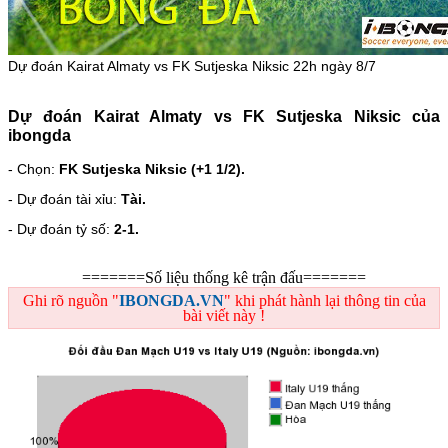
Dự đoán Kairat Almaty vs FK Sutjeska Niksic 22h ngày 8/7
Dự đoán Kairat Almaty vs FK Sutjeska Niksic của
ibongda
- Chọn:
FK Sutjeska Niksic (+1 1/2).
- Dự đoán tài xỉu:
Tài.
- Dự đoán tỷ số:
2-1.
=======Số liệu thống kê trận đấu=======
Ghi rõ nguồn "
IBONGDA.VN
" khi phát hành lại thông tin của
bài viết này !