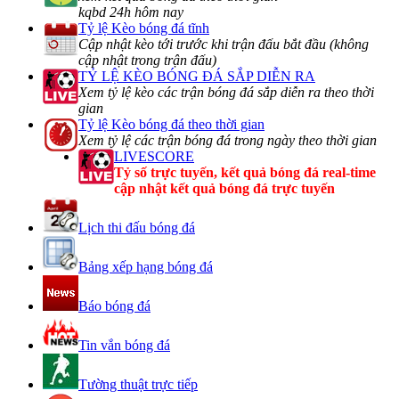
kqbd 24h hôm nay
Tỷ lệ Kèo bóng đá tĩnh
Cập nhật kèo tới trước khi trận đấu bắt đầu (không
cập nhật trong trận đấu)
TỶ LỆ KÈO BÓNG ĐÁ SẮP DIỄN RA
Xem tỷ lệ kèo các trận bóng đá sắp diễn ra theo thời
gian
Tỷ lệ Kèo bóng đá theo thời gian
Xem tỷ lệ các trận bóng đá trong ngày theo thời gian
LIVESCORE
Tỷ số trực tuyến, kết quả bóng đá real-time
cập nhật kết quả bóng đá trực tuyến
Lịch thi đấu bóng đá
Bảng xếp hạng bóng đá
Báo bóng đá
Tin vắn bóng đá
Tường thuật trực tiếp