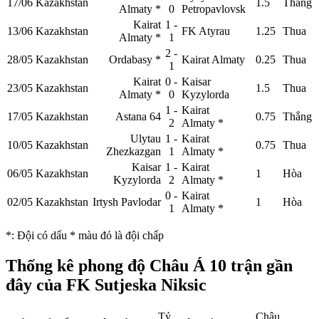
17/06
Kazakhstan
1.5
Thắng
Almaty
*
0
Petropavlovsk
Kairat
1 -
13/06
Kazakhstan
FK Atyrau
1.25
Thua
Almaty
*
1
2 -
28/05
Kazakhstan
Ordabasy
*
Kairat Almaty
0.25
Thua
1
Kairat
0 -
Kaisar
23/05
Kazakhstan
1.5
Thua
Almaty
*
0
Kyzylorda
1 -
Kairat
17/05
Kazakhstan
Astana 64
0.75
Thắng
2
Almaty
*
Ulytau
1 -
Kairat
10/05
Kazakhstan
0.75
Thua
Zhezkazgan
1
Almaty
*
Kaisar
1 -
Kairat
06/05
Kazakhstan
1
Hòa
Kyzylorda
2
Almaty
*
0 -
Kairat
02/05
Kazakhstan
Irtysh Pavlodar
1
Hòa
1
Almaty
*
*
: Đội có dấu
*
màu đỏ là đội chấp
Thống kê phong độ Châu Á 10 trận gần
đây của FK Sutjeska Niksic
Tỷ
Châu