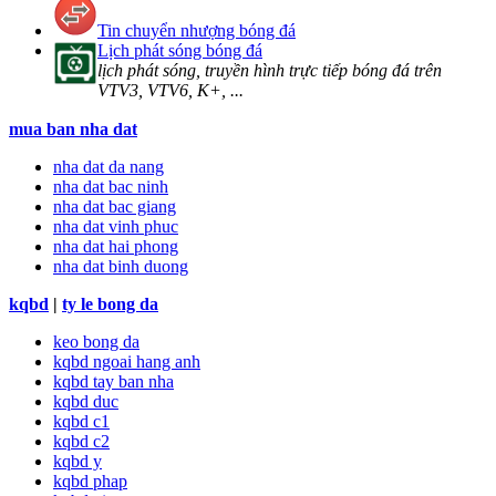
Tin chuyển nhượng bóng đá
Lịch phát sóng bóng đá
lịch phát sóng, truyền hình trực tiếp bóng đá trên
VTV3, VTV6, K+, ...
mua ban nha dat
nha dat da nang
nha dat bac ninh
nha dat bac giang
nha dat vinh phuc
nha dat hai phong
nha dat binh duong
kqbd
|
ty le bong da
keo bong da
kqbd ngoai hang anh
kqbd tay ban nha
kqbd duc
kqbd c1
kqbd c2
kqbd y
kqbd phap