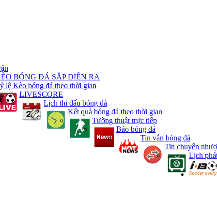
rận
KÈO BÓNG ĐÁ SẮP DIỄN RA
ỷ lệ Kèo bóng đá theo thời gian
LIVESCORE
Lịch thi đấu bóng đá
Kết quả bóng đá theo thời gian
Tường thuật trực tiếp
Báo bóng đá
Tin vắn bóng đá
Tin chuyển nhượ
Lịch phá