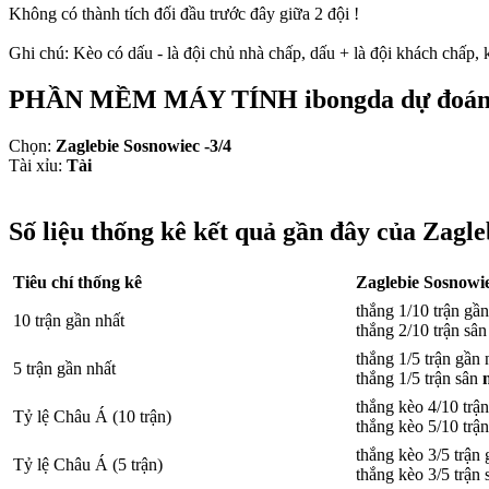
Không có thành tích đối đầu trước đây giữa 2 đội !
Ghi chú
: Kèo có dấu
-
là đội chủ nhà chấp, dấu
+
là đội khách chấp, k
PHẦN MỀM MÁY TÍNH ibongda dự đoá
Chọn:
Zaglebie Sosnowiec -3/4
Tài xỉu:
Tài
Số liệu thống kê kết quả gần đây của Zagl
Tiêu chí thống kê
Zaglebie Sosnowi
thắng 1/10 trận gần
10 trận gần nhất
thắng 2/10 trận sâ
thắng 1/5 trận gần 
5 trận gần nhất
thắng 1/5 trận sân
thắng kèo 4/10 trậ
Tỷ lệ Châu Á (10 trận)
thắng kèo 5/10 trậ
thắng kèo 3/5 trận 
Tỷ lệ Châu Á (5 trận)
thắng kèo 3/5 trận