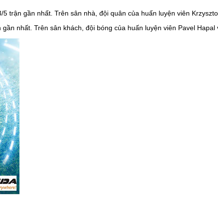
3/5 trận gần nhất. Trên sân nhà, đội quân của huấn luyện viên Krzysztof
ận gần nhất. Trên sân khách, đội bóng của huấn luyện viên Pavel Hapal về