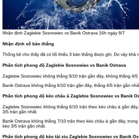
Nhận định Zaglebie Sosnowiec vs Banik Ostrava 16h ngày 8/7
Nhận định số bàn thắng
Thống kê cho thấy đã có tối thiểu 3 bàn thắng được ghi. Do vậy khả
Phân tích phong độ Zaglebie Sosnowiec vs Banik Ostrava
Zaglebie Sosnowiec không thắng 9/10 trận gần đây, không thắng 4/5 
Banik Ostrava không thắng 6/10 trận gần đây, thắng 4/5 trận gần nhấ
Phân tích phong độ kèo châu á Zaglebie Sosnowiec vs Banik O
Zaglebie Sosnowiec không thắng 6/10 trận theo kèo châu á gần đây, 
3/5 trận gần nhất.
Banik Ostrava không thắng 7/10 trận theo kèo châu á gần đây, trong
kèo 3/5 trận gần nhất.
Phân tích phong độ kèo tài xỉu Zaglebie Sosnowiec vs Banik Os