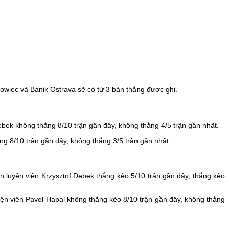
owiec và Banik Ostrava sẽ có từ 3 bàn thắng được ghi.
ebek không thắng 8/10 trận gần đây, không thắng 4/5 trận gần nhất.
ng 8/10 trận gần đây, không thắng 3/5 trận gần nhất.
n luyện viên Krzysztof Debek thắng kèo 5/10 trận gần đây, thắng kèo
yện viên Pavel Hapal không thắng kèo 8/10 trận gần đây, không thắng