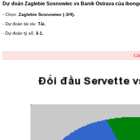
Dự đoán Zaglebie Sosnowiec vs Banik Ostrava của ibong
- Chọn:
Zaglebie Sosnowiec (-3/4).
- Dự đoán tài xỉu:
Tài.
- Dự đoán tỷ số:
3-1.
Gh