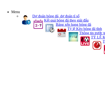
Menu
Dự đoán bóng đá, dự đoán tỉ số
Kết quả bóng đá theo giải đấu
Bảng xếp hạng bóng đá
Tỷ lệ Kèo bóng đá tĩnh
Thông tin trước t
TỶ LỆ 
T