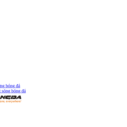
ng bóng đá
t sóng bóng đá