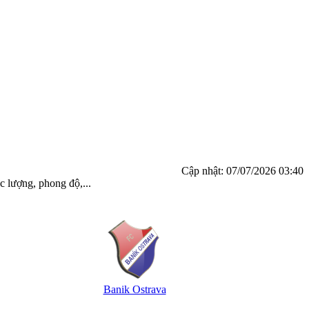
Cập nhật:
07/07/2026 03:40
c lượng, phong độ,...
Banik Ostrava