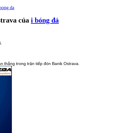
 bong da
strava của
i bóng đá
i.
n thắng trong trận tiếp đón Banik Ostrava.