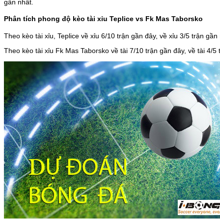
gần nhất.
Phân tích phong độ kèo tài xỉu Teplice vs Fk Mas Taborsko
Theo kèo tài xỉu, Teplice về xỉu 6/10 trận gần đây, về xỉu 3/5 trận gầ
Theo kèo tài xỉu Fk Mas Taborsko về tài 7/10 trận gần đây, về tài 4/5