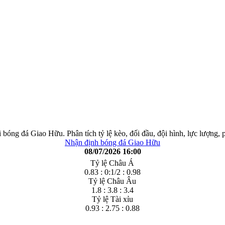
bóng đá Giao Hữu. Phân tích tỷ lệ kèo, đối đầu, đội hình, lực lượng, p
Nhận định bóng đá Giao Hữu
08/07/2026 16:00
Tỷ lệ Châu Á
0.83 : 0:1/2 : 0.98
Tỷ lệ Châu Âu
1.8 : 3.8 : 3.4
Tỷ lệ Tài xỉu
0.93 : 2.75 : 0.88