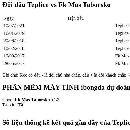
Đối đầu Teplice vs Fk Mas Taborsko
Ngày
Trận đấu
10/07/2021
Teplice
16/01/2019
Teplice
20/06/2018
Teplice
10/02/2018
Teplice
19/09/2017
Fk Mas 
28/06/2017
Fk Mas 
Ghi chú
: Kèo có dấu
-
là đội chủ nhà chấp, dấu
+
là đội khách chấp, k
PHẦN MỀM MÁY TÍNH ibongda dự đoá
Chọn:
Fk Mas Taborsko +1/2
Tài xỉu:
Tài
Số liệu thống kê kết quả gần đây của Tepl