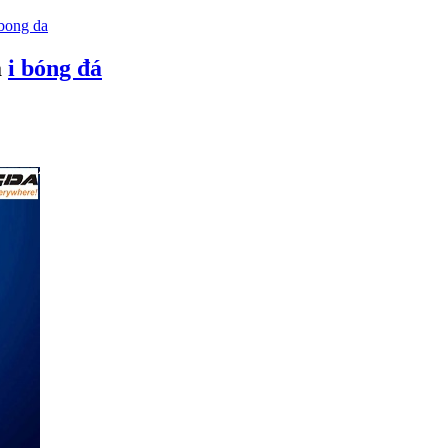
 bong da
a
i bóng đá