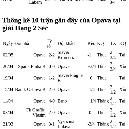
Labem
3/4
Thống kê 10 trận gần đây của Opava tại
giải Hạng 2 Séc
Tỷ
Ngày
Đội nhà
Đội khách
Kèo
KQ
TX
KQ
số
Slavia
2
02/05
Opava
2-2
-1
Thua
Tài
Kromeriz
3/4
2
26/04
Sparta Praha B
0-0
Opava
+3/4
Thua
Xỉu
3/4
Slavia Prague
19/04
Opava
1-2
+0
Thua
Tài
B
2
15/04
Banik Ostrava B
2-0
Opava
-1/4
Thua
Xỉu
1/2
2
11/04
Opava
4-0
Brno
+1/4
Thắng
Tài
1/2
Fk Graffin
2
03/04
2-0
Opava
-0
Thua
Xỉu
Vlasim
1/2
Vysocina
2
21/03
Opava
3-1
-3/4
Thắng
Tài
Jihlava
1/2