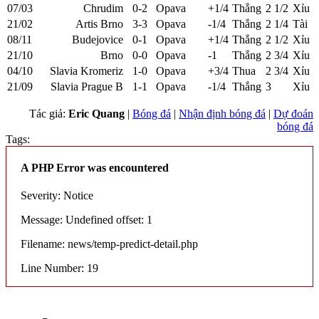
07/03
Chrudim
0-2
Opava
+1/4
Thắng
2 1/2
Xỉu
21/02
Artis Brno
3-3
Opava
-1/4
Thắng
2 1/4
Tài
08/11
Budejovice
0-1
Opava
+1/4
Thắng
2 1/2
Xỉu
21/10
Brno
0-0
Opava
-1
Thắng
2 3/4
Xỉu
04/10
Slavia Kromeriz
1-0
Opava
+3/4
Thua
2 3/4
Xỉu
21/09
Slavia Prague B
1-1
Opava
-1/4
Thắng
3
Xỉu
Tác giả:
Eric Quang
|
Bóng đá
|
Nhận định bóng đá
|
Dự đoán
bóng đá
Tags:
A PHP Error was encountered
Severity: Notice
Message: Undefined offset: 1
Filename: news/temp-predict-detail.php
Line Number: 19