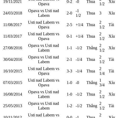
19/11/2021
0-2
-0
Thua
Xỉu
Opava
1/2
Opava vs Usti nad
-1
24/03/2018
2-0
Thua
3
Xỉu
Labem
1/2
Usti nad Labem vs
2
11/08/2017
2-5
+1/4
Thua
Tài
Opava
1/2
Usti nad Labem vs
2
11/03/2017
0-1
+1/4
Thua
Xỉu
Opava
1/2
Opava vs Usti nad
2
27/08/2016
1-1
-1/2
Thắng
Xỉu
Labem
1/2
Opava vs Usti nad
2
30/04/2016
2-1
-1/4
Thua
Tài
Labem
1/2
Usti nad Labem vs
2
16/10/2015
3-3
-1/4
Thua
Tài
Opava
1/4
Usti nad Labem vs
1
07/03/2015
1-0
-0
Thắng
Xỉu
Opava
3/4
Opava vs Usti nad
2
16/08/2014
1-0
-1/2
Thua
Xỉu
Labem
1/2
Opava vs Usti nad
2
25/05/2013
1-2
-1/2
Thắng
Tài
Labem
1/2
Usti nad Labem vs
2
10/11/2012
0-0
-1
Thua
Xỉu