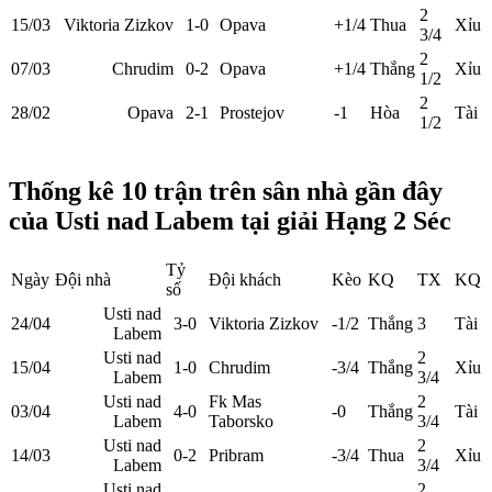
2
15/03
Viktoria Zizkov
1-0
Opava
+1/4
Thua
Xỉu
3/4
2
07/03
Chrudim
0-2
Opava
+1/4
Thắng
Xỉu
1/2
2
28/02
Opava
2-1
Prostejov
-1
Hòa
Tài
1/2
Thống kê 10 trận trên sân nhà gần đây
của Usti nad Labem tại giải Hạng 2 Séc
Tỷ
Ngày
Đội nhà
Đội khách
Kèo
KQ
TX
KQ
số
Usti nad
24/04
3-0
Viktoria Zizkov
-1/2
Thắng
3
Tài
Labem
Usti nad
2
15/04
1-0
Chrudim
-3/4
Thắng
Xỉu
Labem
3/4
Usti nad
Fk Mas
2
03/04
4-0
-0
Thắng
Tài
Labem
Taborsko
3/4
Usti nad
2
14/03
0-2
Pribram
-3/4
Thua
Xỉu
Labem
3/4
Usti nad
2