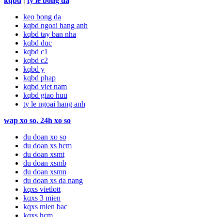
kqbd
|
ty le bong da
keo bong da
kqbd ngoai hang anh
kqbd tay ban nha
kqbd duc
kqbd c1
kqbd c2
kqbd y
kqbd phap
kqbd viet nam
kqbd giao huu
ty le ngoai hang anh
wap xo so, 24h xo so
du doan xo so
du doan xs hcm
du doan xsmt
du doan xsmb
du doan xsmn
du doan xs da nang
kqxs vietlott
kqxs 3 mien
kqxs mien bac
kqxs hcm