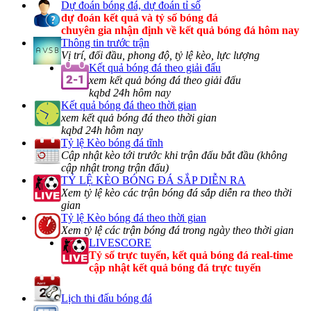
Dự đoán bóng đá, dự đoán tỉ số
dự đoán kết quả và tỷ số bóng đá
chuyên gia nhận định về kết quả bóng đá hôm nay
Thông tin trước trận
Vị trí, đối đầu, phong độ, tỷ lệ kèo, lực lượng
Kết quả bóng đá theo giải đấu
xem kết quả bóng đá theo giải đấu
kqbd 24h hôm nay
Kết quả bóng đá theo thời gian
xem kết quả bóng đá theo thời gian
kqbd 24h hôm nay
Tỷ lệ Kèo bóng đá tĩnh
Cập nhật kèo tới trước khi trận đấu bắt đầu (không
cập nhật trong trận đấu)
TỶ LỆ KÈO BÓNG ĐÁ SẮP DIỄN RA
Xem tỷ lệ kèo các trận bóng đá sắp diễn ra theo thời
gian
Tỷ lệ Kèo bóng đá theo thời gian
Xem tỷ lệ các trận bóng đá trong ngày theo thời gian
LIVESCORE
Tỷ số trực tuyến, kết quả bóng đá real-time
cập nhật kết quả bóng đá trực tuyến
Lịch thi đấu bóng đá