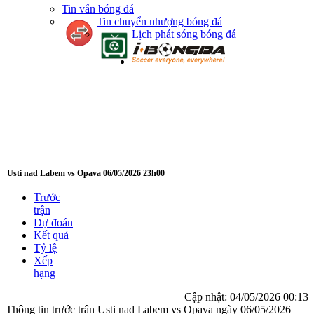
Tin vắn bóng đá
Tin chuyển nhượng bóng đá
Lịch phát sóng bóng đá
Usti nad Labem vs Opava 06/05/2026 23h00
Trước
trận
Dự đoán
Kết quả
Tỷ lệ
Xếp
hạng
Cập nhật:
04/05/2026 00:13
Thông tin trước trận Usti nad Labem vs Opava ngày 06/05/2026