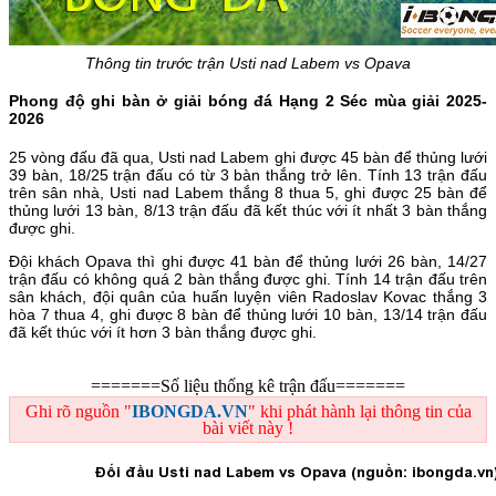
Thông tin trước trận Usti nad Labem vs Opava
Phong độ ghi bàn ở giải bóng đá Hạng 2 Séc mùa giải 2025-
2026
25 vòng đấu đã qua, Usti nad Labem ghi được 45 bàn để thủng lưới
39 bàn, 18/25 trận đấu có từ 3 bàn thắng trở lên. Tính 13 trận đấu
trên sân nhà, Usti nad Labem thắng 8 thua 5, ghi được 25 bàn để
thủng lưới 13 bàn, 8/13 trận đấu đã kết thúc với ít nhất 3 bàn thắng
được ghi.
Đội khách Opava thì ghi được 41 bàn để thủng lưới 26 bàn, 14/27
trận đấu có không quá 2 bàn thắng được ghi. Tính 14 trận đấu trên
sân khách, đội quân của huấn luyện viên Radoslav Kovac thắng 3
hòa 7 thua 4, ghi được 8 bàn để thủng lưới 10 bàn, 13/14 trận đấu
đã kết thúc với ít hơn 3 bàn thắng được ghi.
=======Số liệu thống kê trận đấu=======
Ghi rõ nguồn "
IBONGDA.VN
" khi phát hành lại thông tin của
bài viết này !