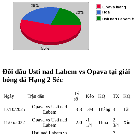
Đối đầu Usti nad Labem vs Opava tại giải
bóng đá Hạng 2 Séc
Tỷ
Ngày
Trận đấu
Kèo
KQ
TX
KQ
số
Opava vs Usti nad
17/10/2025
3-3
-3/4
Thắng
3
Tài
Labem
Opava vs Usti nad
-1
2
11/05/2022
2-0
Thua
Xỉu
Labem
1/4
3/4
Usti nad Labem vs
2