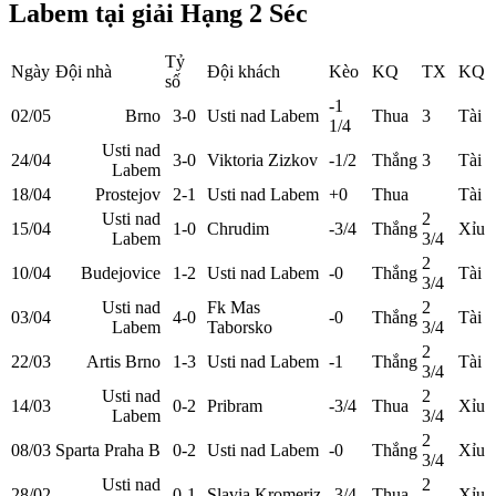
Labem tại giải Hạng 2 Séc
Tỷ
Ngày
Đội nhà
Đội khách
Kèo
KQ
TX
KQ
số
-1
02/05
Brno
3-0
Usti nad Labem
Thua
3
Tài
1/4
Usti nad
24/04
3-0
Viktoria Zizkov
-1/2
Thắng
3
Tài
Labem
18/04
Prostejov
2-1
Usti nad Labem
+0
Thua
Tài
Usti nad
2
15/04
1-0
Chrudim
-3/4
Thắng
Xỉu
Labem
3/4
2
10/04
Budejovice
1-2
Usti nad Labem
-0
Thắng
Tài
3/4
Usti nad
Fk Mas
2
03/04
4-0
-0
Thắng
Tài
Labem
Taborsko
3/4
2
22/03
Artis Brno
1-3
Usti nad Labem
-1
Thắng
Tài
3/4
Usti nad
2
14/03
0-2
Pribram
-3/4
Thua
Xỉu
Labem
3/4
2
08/03
Sparta Praha B
0-2
Usti nad Labem
-0
Thắng
Xỉu
3/4
Usti nad
2
28/02
0-1
Slavia Kromeriz
-3/4
Thua
Xỉu